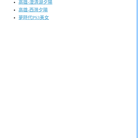
高雄-澄清湖夕陽
高雄-西灣夕陽
夢時代PS3美女