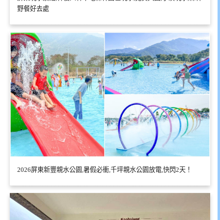
野餐好去處
2026屏東新豐親水公園,暑假必衝,千坪親水公園放電,快閃2天！