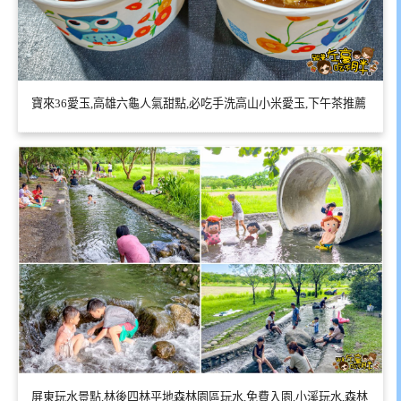
寶來36愛玉,高雄六龜人氣甜點,必吃手洗高山小米愛玉,下午茶推薦
屏東玩水景點,林後四林平地森林園區玩水,免費入園,小溪玩水,森林