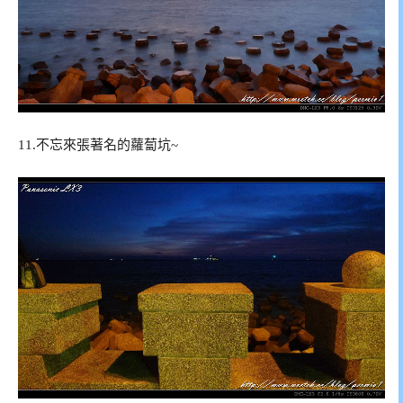
11.不忘來張著名的蘿蔔坑~