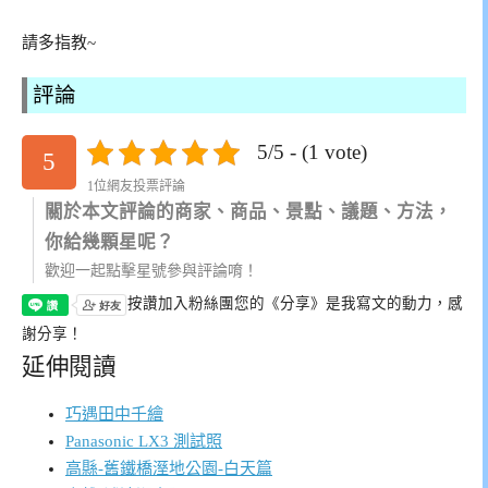
請多指教~
評論
5/5 - (1 vote)
5
1位網友投票評論
關於本文評論的商家、商品、景點、議題、方法，
你給幾顆星呢？
歡迎一起點擊星號參與評論唷！
按讚加入粉絲團
您的《分享》是我寫文的動力，感
謝分享！
延伸閱讀
巧遇田中千繪
Panasonic LX3 測試照
高縣-舊鐵橋溼地公園-白天篇