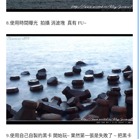
8.使用時間曝光 拍攝 消波塊 真有 FU~
9.使用自己自製的黑卡 開始玩~ 果然第一張是失敗了 ~ 把黑卡