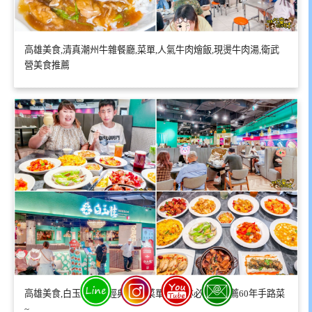
高雄美食,清真潮州牛雜餐廳,菜單,人氣牛肉燴飯,現燙牛肉湯,衛武
營美食推薦
高雄美食,白玉樓新譯經典台菜,菜單,米其林必比登推薦60年手路菜
~