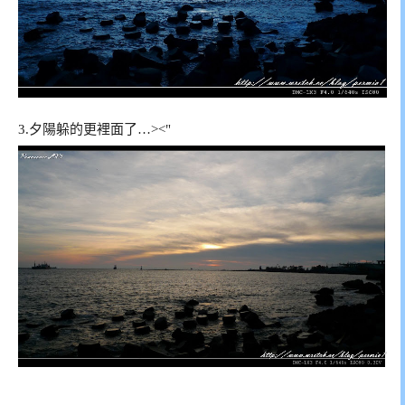
3.夕陽躲的更裡面了…><"