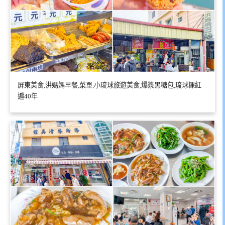
屏東美食,洪媽媽早餐,菜單,小琉球旅遊美食,爆漿黑糖包,琉球粿紅
遍40年