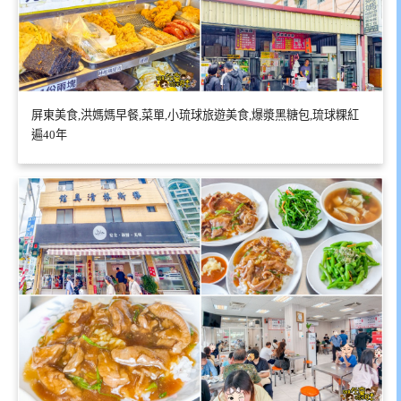
屏東美食,洪媽媽早餐,菜單,小琉球旅遊美食,爆漿黑糖包,琉球粿紅
遍40年