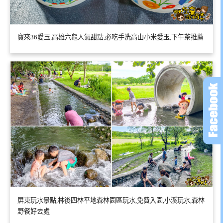
寶來36愛玉,高雄六龜人氣甜點,必吃手洗高山小米愛玉,下午茶推薦
屏東玩水景點,林後四林平地森林園區玩水,免費入園,小溪玩水,森林
野餐好去處