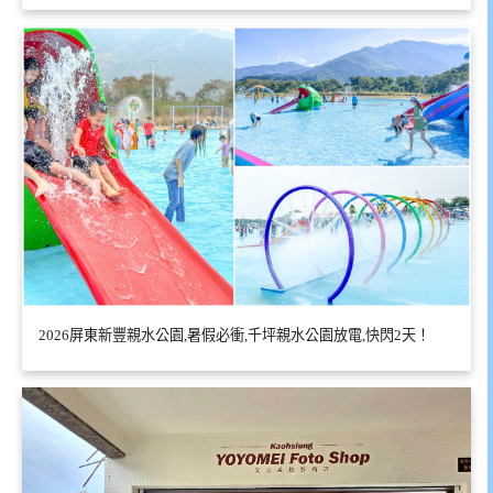
2026屏東新豐親水公園,暑假必衝,千坪親水公園放電,快閃2天！