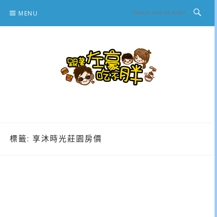
Skip
MENU
to
content
跟著左豪吃不胖
推薦美食、景點旅遊、親子旅遊、3C開箱
標籤:
享沐時光莊園房價