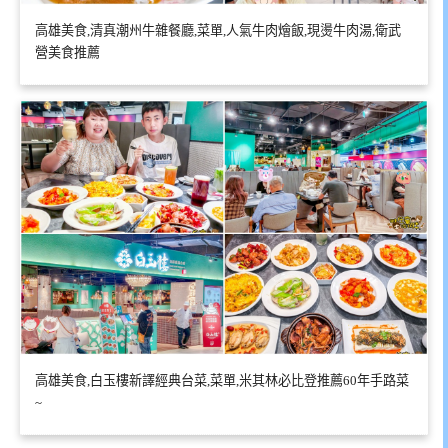
高雄美食,清真潮州牛雜餐廳,菜單,人氣牛肉燴飯,現燙牛肉湯,衛武
營美食推薦
高雄美食,白玉樓新譯經典台菜,菜單,米其林必比登推薦60年手路菜
~