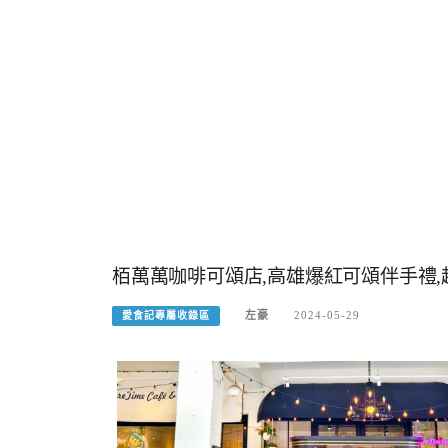
栢萬萬咖啡可頌店,高雄爆紅可頌伴手禮
左豪
2024-05-29
愛食記專屬收錄區