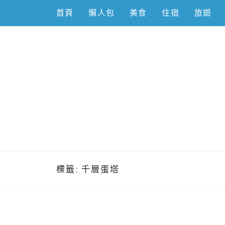
Skip
首頁
懶人包
美食
住宿
旅遊
to
content
跟著左豪吃
推薦美食、景點旅遊、親子旅遊、3C開箱
標籤:
千層蛋塔