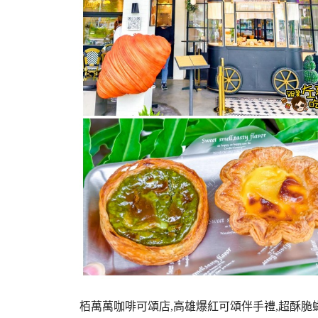
栢萬萬咖啡可頌店,高雄爆紅可頌伴手禮,超酥脆