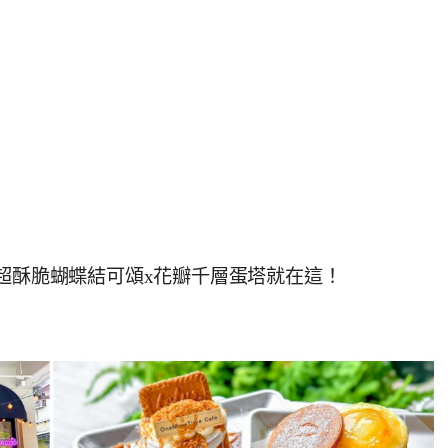
,超酥脆蝴蝶結可頌x花瓣千層蛋塔就在這！