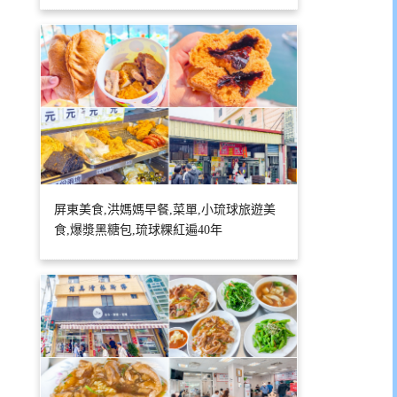
屏東美食,洪媽媽早餐,菜單,小琉球旅遊美
食,爆漿黑糖包,琉球粿紅遍40年