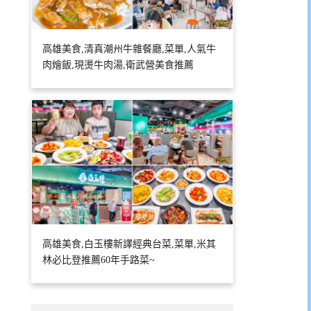
高雄美食,清真潮州牛雜餐廳,菜單,人氣牛
肉燴飯,現燙牛肉湯,衛武營美食推薦
高雄美食,白玉樓新譯經典台菜,菜單,米其
林必比登推薦60年手路菜~