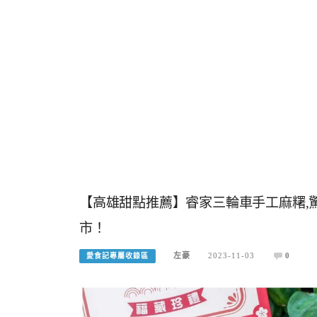
【高雄甜點推薦】睿家三輪車手工麻糬,
市！
左豪
2023-11-03
0
愛食記專屬收錄區