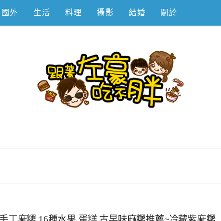
國外
生活
料理
攝影
結婚
關於
不胖
手工麻糬,16種水果,蛋糕,古早味麻糬推薦~冷藏紫麻糬