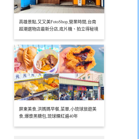
高雄景點,又又美FotoShop,營業時間,台南
超潮選物店最新分店,底片機、拍立得秘境
屏東美食,洪媽媽早餐,菜單,小琉球旅遊美
食,爆漿黑糖包,琉球粿紅遍40年