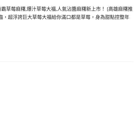
霸草莓麻糬,爆汁草莓大福,人氣沾醬麻糬新上市！ [高雄麻糬推
來臨，超浮誇巨大草莓大福給你滿口都是草莓，身為甜點控整年