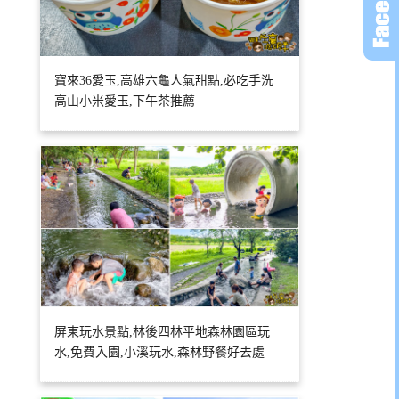
寶來36愛玉,高雄六龜人氣甜點,必吃手洗
高山小米愛玉,下午茶推薦
屏東玩水景點,林後四林平地森林園區玩
水,免費入園,小溪玩水,森林野餐好去處