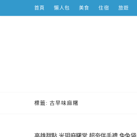
Skip
首頁
懶人包
美食
住宿
旅遊
to
content
跟著左豪吃
推薦美食、景點旅遊、親子旅遊、3C開箱
標籤:
古早味麻糬
高雄甜點,米玥麻糬堂,超夯伴手禮,兔兔袋