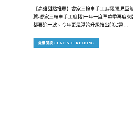
【高雄甜點推薦】睿家三輪車手工麻糬,驚見巨無
薦-睿家三輪車手工麻糬]一年一度草莓季再度
都要追一波。今年更是浮誇升級推出的沾醬…
CONTINUE READING