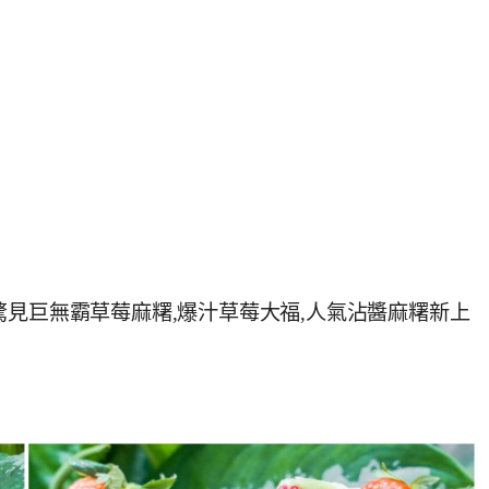
驚見巨無霸草莓麻糬,爆汁草莓大福,人氣沾醬麻糬新上