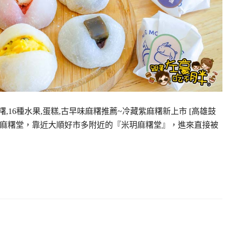
,16種水果,蛋糕,古早味麻糬推薦~冷藏紫麻糬新上市 [高雄鼓
米玥麻糬堂，靠近大順好市多附近的『米玥麻糬堂』，進來直接被