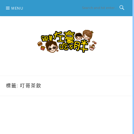
Skip
MENU
to
content
跟著左豪吃不胖
推薦美食、景點旅遊、親子旅遊、3C開箱
標籤:
叮哥茶飲