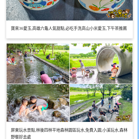
寶來36愛玉,高雄六龜人氣甜點,必吃手洗高山小米愛玉,下午茶推薦
屏東玩水景點,林後四林平地森林園區玩水,免費入園,小溪玩水,森林
野餐好去處