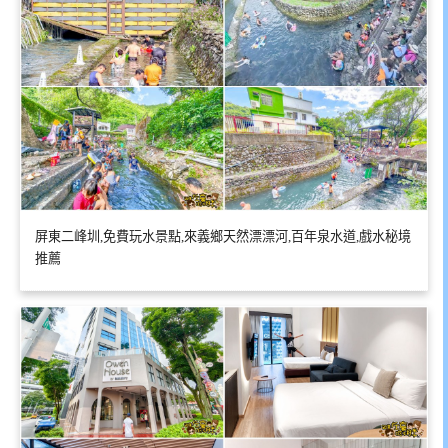
屏東二峰圳,免費玩水景點,來義鄉天然漂漂河,百年泉水道,戲水秘境
推薦