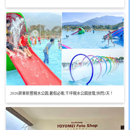
2026屏東新豐親水公園,暑假必衝,千坪親水公園放電,快閃2天！