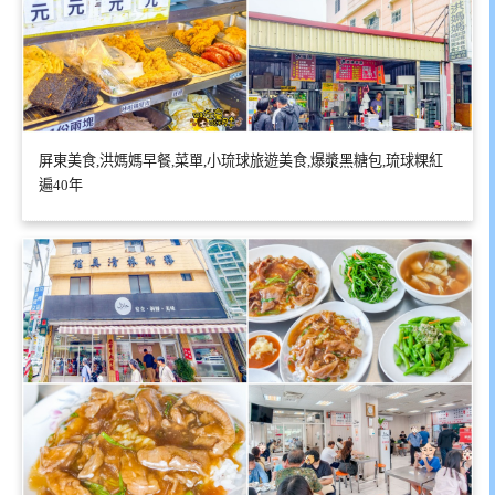
屏東美食,洪媽媽早餐,菜單,小琉球旅遊美食,爆漿黑糖包,琉球粿紅
遍40年