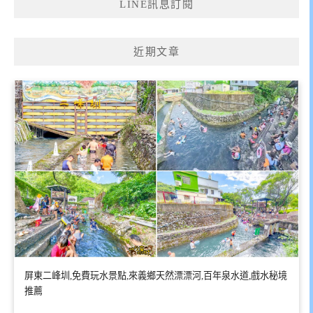
LINE訊息訂閱
近期文章
屏東二峰圳,免費玩水景點,來義鄉天然漂漂河,百年泉水道,戲水秘境
推薦