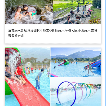
屏東玩水景點,林後四林平地森林園區玩水,免費入園,小溪玩水,森林
野餐好去處