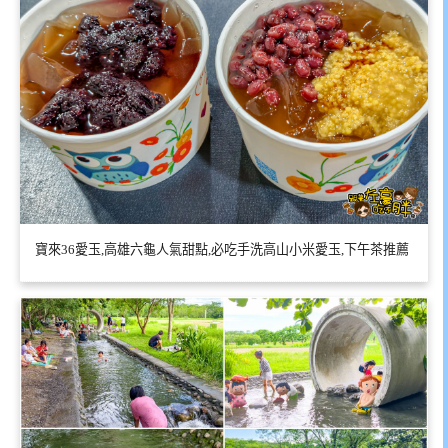
寶來36愛玉,高雄六龜人氣甜點,必吃手洗高山小米愛玉,下午茶推薦