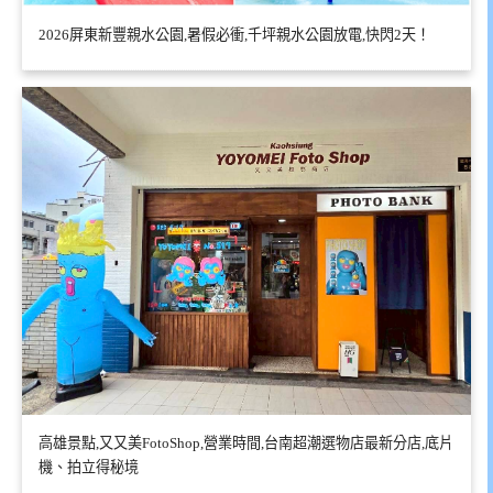
2026屏東新豐親水公園,暑假必衝,千坪親水公園放電,快閃2天！
高雄景點,又又美FotoShop,營業時間,台南超潮選物店最新分店,底片
機、拍立得秘境