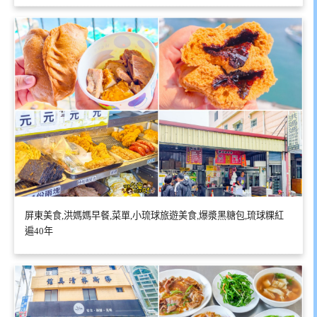
屏東美食,洪媽媽早餐,菜單,小琉球旅遊美食,爆漿黑糖包,琉球粿紅
遍40年