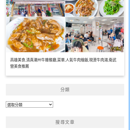
高雄美食,清真潮州牛雜餐廳,菜單,人氣牛肉燴飯,現燙牛肉湯,衛武
營美食推薦
分類
分
類
搜尋文章