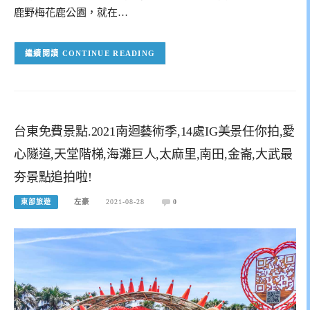
鹿野梅花鹿公園，就在…
CONTINUE READING
台東免費景點.2021南迴藝術季,14處IG美景任你拍,愛
心隧道,天堂階梯,海灘巨人,太麻里,南田,金崙,大武最
夯景點追拍啦!
東部旅遊
左豪
2021-08-28
0