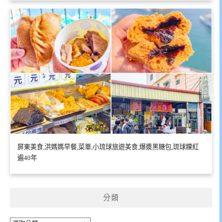
屏東美食,洪媽媽早餐,菜單,小琉球旅遊美食,爆漿黑糖包,琉球粿紅
遍40年
分類