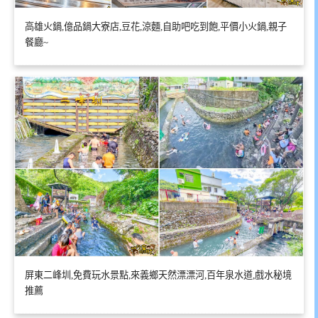
高雄火鍋,億品鍋大寮店,豆花,涼麵,自助吧吃到飽,平價小火鍋,親子
餐廳~
屏東二峰圳,免費玩水景點,來義鄉天然漂漂河,百年泉水道,戲水秘境
推薦