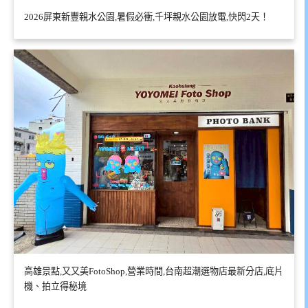
2026屏東新豐親水公園,暑假必衝,千坪親水公園放電,快閃2天！
高雄景點,又又美FotoShop,營業時間,台南超潮選物店最新分店,底片
機、拍立得秘境