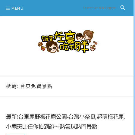
Skip
MENU
to
content
跟著左豪吃不胖
推薦美食、景點旅遊、親子旅遊、3C開箱
標籤:
台東免費景點
最新!台東鹿野梅花鹿公園-台灣小奈良,超萌梅花鹿,
小鹿斑比任你拍到飽～熱氣球熱門景點