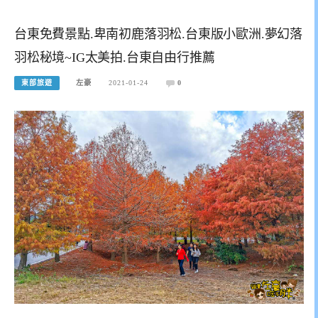
台東免費景點.卑南初鹿落羽松.台東版小歐洲.夢幻落
羽松秘境~IG太美拍.台東自由行推薦
東部旅遊
左豪
2021-01-24
0