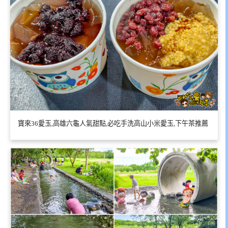
寶來36愛玉,高雄六龜人氣甜點,必吃手洗高山小米愛玉,下午茶推薦