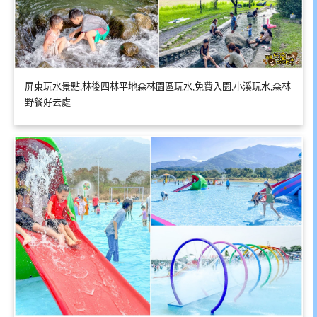
屏東玩水景點,林後四林平地森林園區玩水,免費入園,小溪玩水,森林
野餐好去處