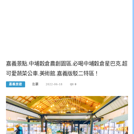
嘉義景點.中埔穀倉農創園區.必喝中埔穀倉星巴克.超
可愛蔬菜公車.美術館.嘉義版駁二特區！
嘉義旅遊
左豪
2022-06-18
0