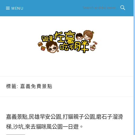
Skip
MENU
to
content
跟著左豪吃不胖
推薦美食、景點旅遊、親子旅遊、3C開箱
標籤:
嘉義免費景點
嘉義景點,民雄早安公園,打貓親子公園,磨石子溜滑
梯,沙坑,來去貓咪風公園一日遊。