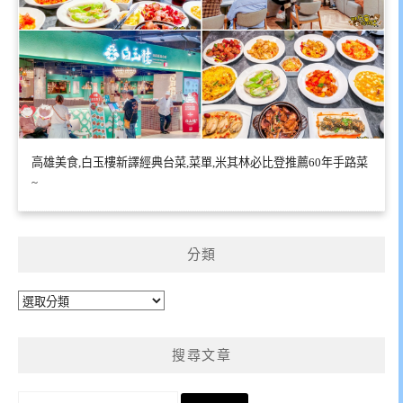
高雄美食,白玉樓新譯經典台菜,菜單,米其林必比登推薦60年手路菜
~
分類
分
類
搜尋文章
搜