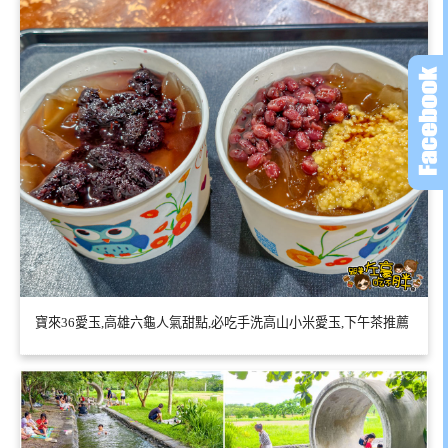
寶來36愛玉,高雄六龜人氣甜點,必吃手洗高山小米愛玉,下午茶推薦