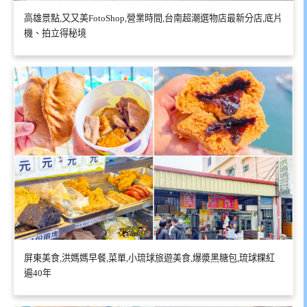
高雄景點,又又美FotoShop,營業時間,台南超潮選物店最新分店,底片
機、拍立得秘境
屏東美食,洪媽媽早餐,菜單,小琉球旅遊美食,爆漿黑糖包,琉球粿紅
遍40年