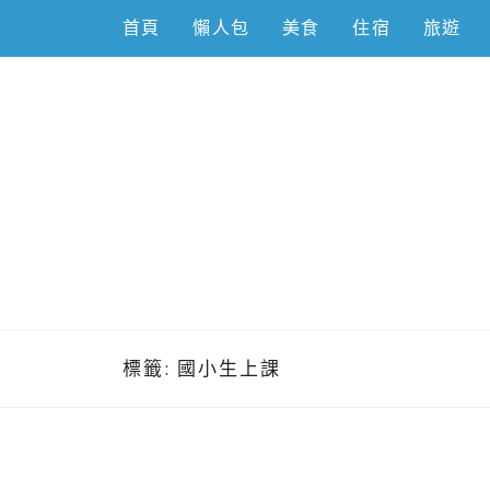
Skip
首頁
懶人包
美食
住宿
旅遊
to
content
跟著左豪吃
推薦美食、景點旅遊、親子旅遊、3C開箱
標籤:
國小生上課