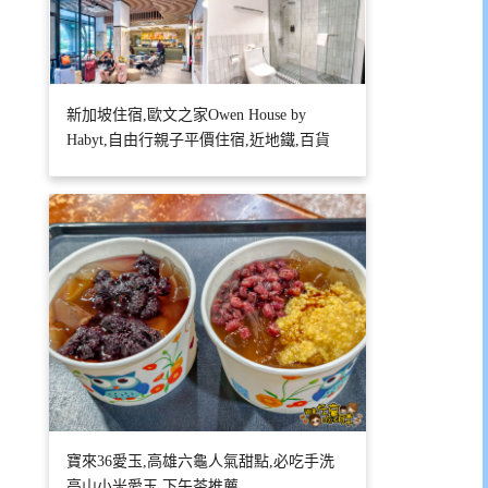
新加坡住宿,歐文之家Owen House by
Habyt,自由行親子平價住宿,近地鐵,百貨
寶來36愛玉,高雄六龜人氣甜點,必吃手洗
高山小米愛玉,下午茶推薦