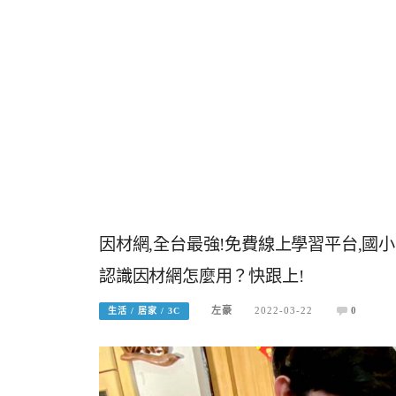
因材網,全台最強!免費線上學習平台,國
認識因材網怎麼用？快跟上!
左豪
2022-03-22
0
生活 / 居家 / 3C