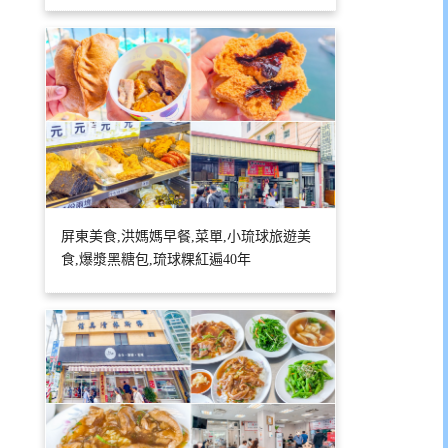
屏東美食,洪媽媽早餐,菜單,小琉球旅遊美
食,爆漿黑糖包,琉球粿紅遍40年