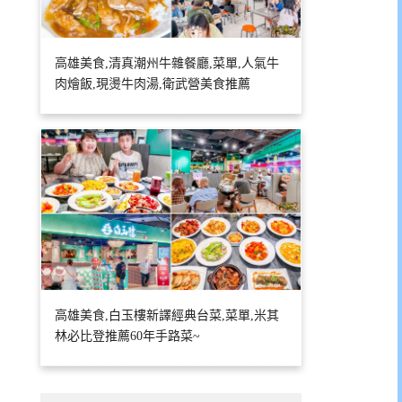
高雄美食,清真潮州牛雜餐廳,菜單,人氣牛
肉燴飯,現燙牛肉湯,衛武營美食推薦
高雄美食,白玉樓新譯經典台菜,菜單,米其
林必比登推薦60年手路菜~