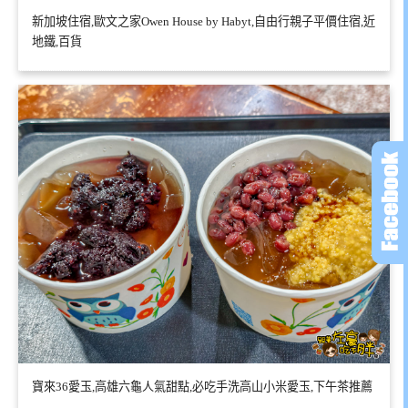
新加坡住宿,歐文之家Owen House by Habyt,自由行親子平價住宿,近
地鐵,百貨
寶來36愛玉,高雄六龜人氣甜點,必吃手洗高山小米愛玉,下午茶推薦