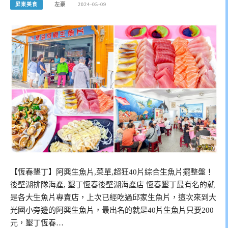
屏東美食
左豪
2024-05-09
【恆春墾丁】阿興生魚片,菜單,超狂40片綜合生魚片擺整盤！
後壁湖排隊海產, 墾丁恆春後壁湖海產店 恆春墾丁最有名的就
是各大生魚片專賣店，上次已經吃過邱家生魚片，這次來到大
光國小旁邊的阿興生魚片，最出名的就是40片生魚片只要200
元，墾丁恆春…