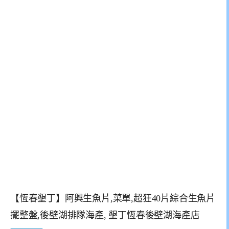
【恆春墾丁】阿興生魚片,菜單,超狂40片綜合生魚片
擺整盤,後壁湖排隊海產, 墾丁恆春後壁湖海產店