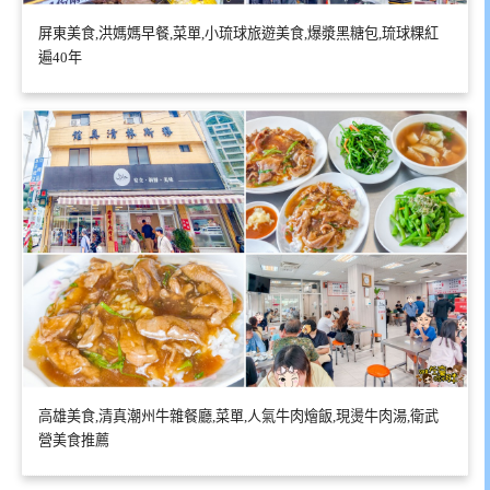
屏東美食,洪媽媽早餐,菜單,小琉球旅遊美食,爆漿黑糖包,琉球粿紅
遍40年
高雄美食,清真潮州牛雜餐廳,菜單,人氣牛肉燴飯,現燙牛肉湯,衛武
營美食推薦