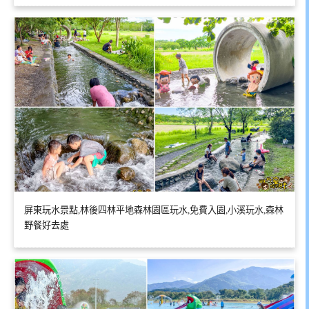
屏東玩水景點,林後四林平地森林園區玩水,免費入園,小溪玩水,森林
野餐好去處