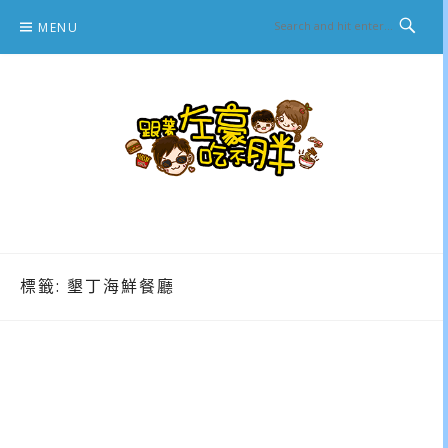
Skip
MENU
to
content
跟著左豪吃不胖
推薦美食、景點旅遊、親子旅遊、3C開箱
標籤:
墾丁海鮮餐廳