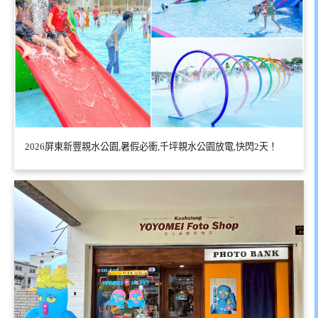
2026屏東新豐親水公園,暑假必衝,千坪親水公園放電,快閃2天！