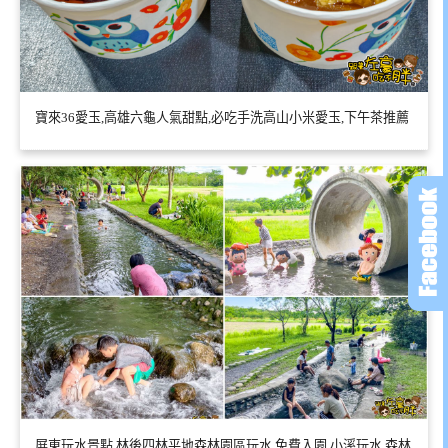
寶來36愛玉,高雄六龜人氣甜點,必吃手洗高山小米愛玉,下午茶推薦
屏東玩水景點,林後四林平地森林園區玩水,免費入園,小溪玩水,森林