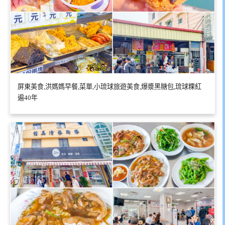
屏東美食,洪媽媽早餐,菜單,小琉球旅遊美食,爆漿黑糖包,琉球粿紅
遍40年