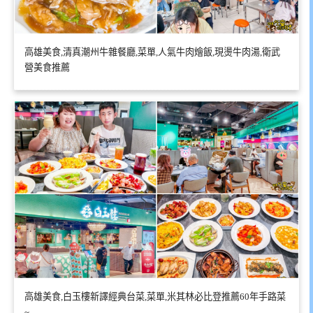
高雄美食,清真潮州牛雜餐廳,菜單,人氣牛肉燴飯,現燙牛肉湯,衛武
營美食推薦
高雄美食,白玉樓新譯經典台菜,菜單,米其林必比登推薦60年手路菜
~