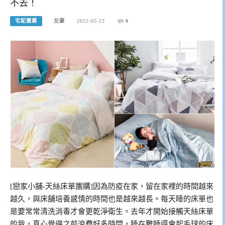
不去！
宅配團購
左豪
2022-05-23
0
[戀家小舖-天絲床單團購]因為防疫在家，留在家裡的時間越來
越久，與床舖培養感情的時間也是越來越長。每天睡的床單也
是要常常清洗消毒才會更乾淨衛生。去年才開始接觸天絲床單
的我，真心覺得之前浪費好多時間，睡在難睡還會起毛球的床