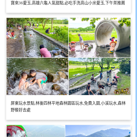
寶來36愛玉,高雄六龜人氣甜點,必吃手洗高山小米愛玉,下午茶推薦
屏東玩水景點,林後四林平地森林園區玩水,免費入園,小溪玩水,森林
野餐好去處