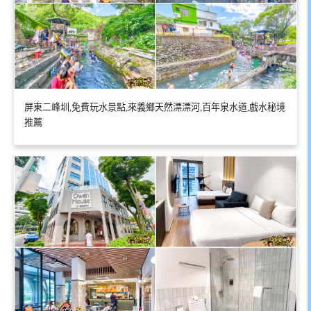
屏東二峰圳,免費玩水景點,來義鄉天然漂漂河,百年泉水道,戲水秘境
推薦