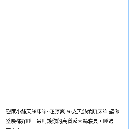
戀家小舖天絲床單~超涼爽!60支天絲柔順床單.讓你
整晚都好睡！最呵護你的高質感天絲寢具，睡過回