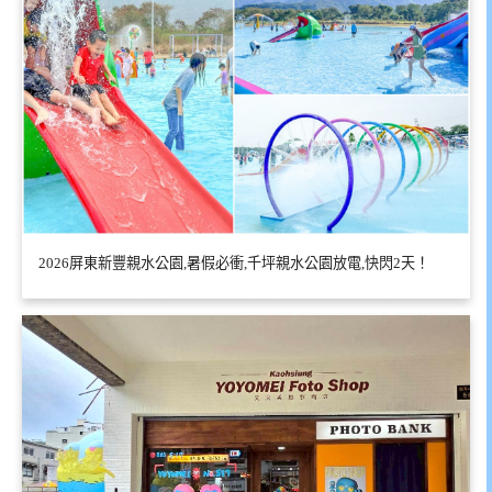
2026屏東新豐親水公園,暑假必衝,千坪親水公園放電,快閃2天！