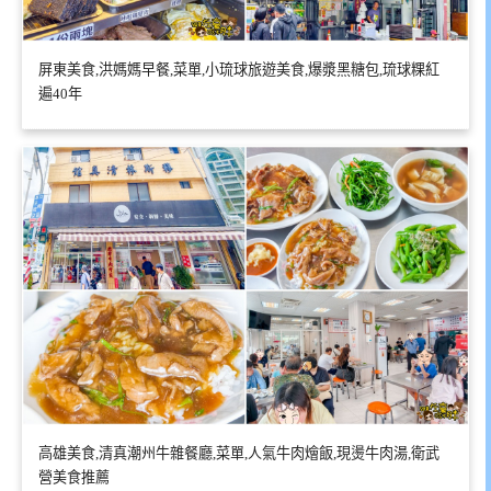
屏東美食,洪媽媽早餐,菜單,小琉球旅遊美食,爆漿黑糖包,琉球粿紅
遍40年
高雄美食,清真潮州牛雜餐廳,菜單,人氣牛肉燴飯,現燙牛肉湯,衛武
營美食推薦