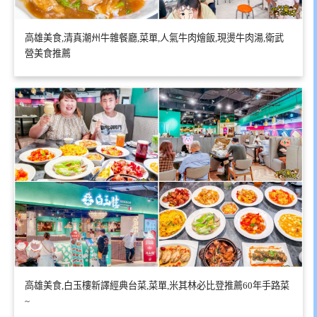
高雄美食,清真潮州牛雜餐廳,菜單,人氣牛肉燴飯,現燙牛肉湯,衛武
營美食推薦
高雄美食,白玉樓新譯經典台菜,菜單,米其林必比登推薦60年手路菜
~