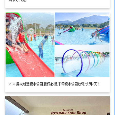
2026屏東新豐親水公園,暑假必衝,千坪親水公園放電,快閃2天！