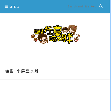
Skip
MENU
to
content
跟著左豪吃不胖
推薦美食、景點旅遊、親子旅遊、3C開箱
標籤:
小鮮鹽水雞