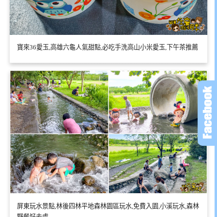
寶來36愛玉,高雄六龜人氣甜點,必吃手洗高山小米愛玉,下午茶推薦
屏東玩水景點,林後四林平地森林園區玩水,免費入園,小溪玩水,森林
野餐好去處