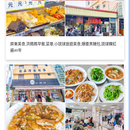
屏東美食,洪媽媽早餐,菜單,小琉球旅遊美食,爆漿黑糖包,琉球粿紅
遍40年