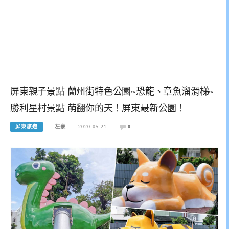
屏東親子景點 蘭州街特色公園~恐龍、章魚溜滑梯~
勝利星村景點 萌翻你的天！屏東最新公園！
屏東旅遊
左豪
2020-05-21
0