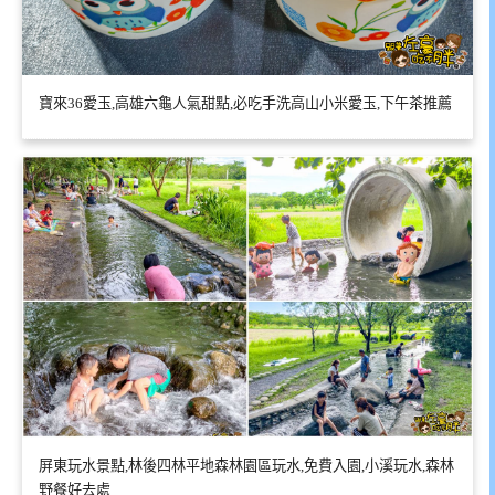
寶來36愛玉,高雄六龜人氣甜點,必吃手洗高山小米愛玉,下午茶推薦
屏東玩水景點,林後四林平地森林園區玩水,免費入園,小溪玩水,森林
野餐好去處