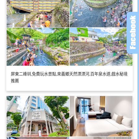
屏東二峰圳,免費玩水景點,來義鄉天然漂漂河,百年泉水道,戲水秘境
推薦