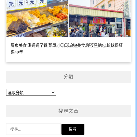
屏東美食,洪媽媽早餐,菜單,小琉球旅遊美食,爆漿黑糖包,琉球粿紅
遍40年
分類
分
類
搜尋文章
搜
尋