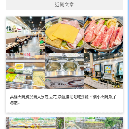
近期文章
高雄火鍋,億品鍋大寮店,豆花,涼麵,自助吧吃到飽,平價小火鍋,親子
餐廳~