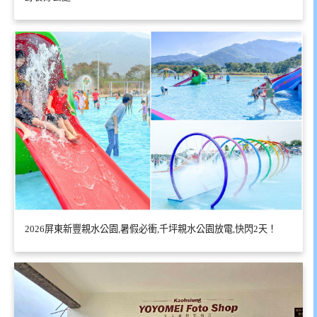
2026屏東新豐親水公園,暑假必衝,千坪親水公園放電,快閃2天！