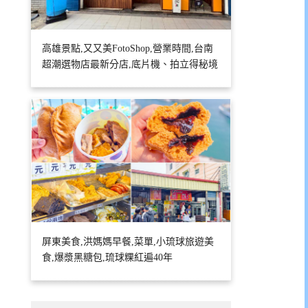
高雄景點,又又美FotoShop,營業時間,台南
超潮選物店最新分店,底片機、拍立得秘境
屏東美食,洪媽媽早餐,菜單,小琉球旅遊美
食,爆漿黑糖包,琉球粿紅遍40年