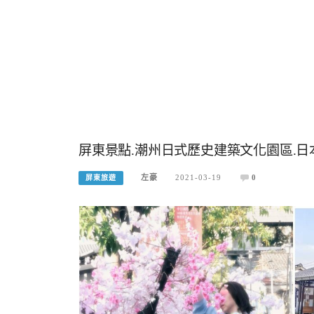
屏東景點.潮州日式歷史建築文化園區.日
左豪
2021-03-19
0
屏東旅遊