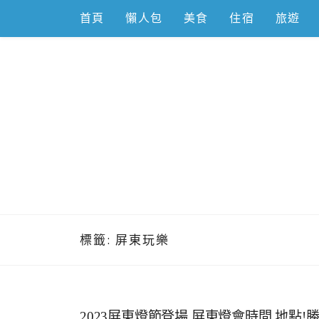
Skip
首頁
懶人包
美食
住宿
旅遊
to
content
跟著左豪吃
推薦美食、景點旅遊、親子旅遊、3C開箱
標籤:
屏東玩樂
2023屏東燈節登場,屏東燈會時間,地點!