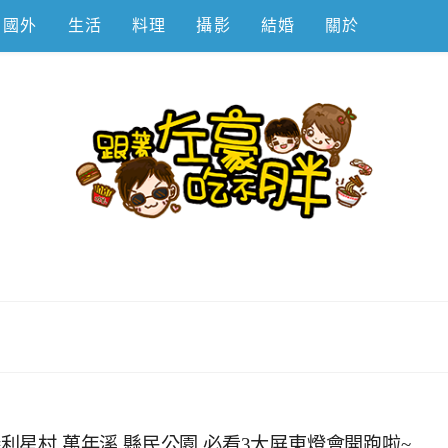
國外
生活
料理
攝影
結婚
關於
不胖
勝利星村,萬年溪,縣民公園,必看3大屏東燈會開跑啦~