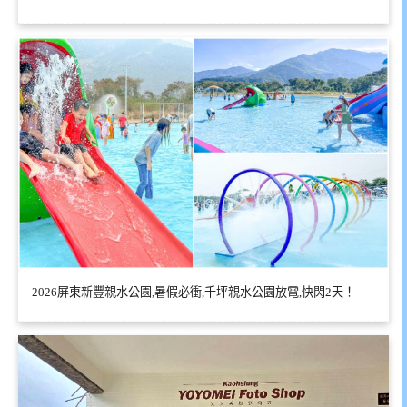
2026屏東新豐親水公園,暑假必衝,千坪親水公園放電,快閃2天！