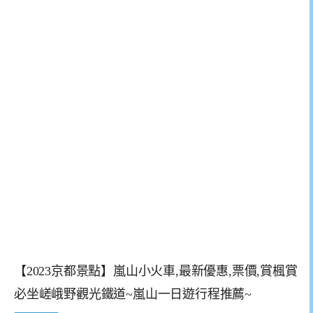
【2023京都景點】嵐山小火車,最新優惠,票價,賞楓賞
必坐嵯峨野觀光鐵道~嵐山一日遊行程推薦~