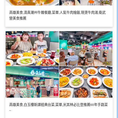
高雄美食,清真潮州牛雜餐廳,菜單,人氣牛肉燴飯,現燙牛肉湯,衛武
營美食推薦
高雄美食,白玉樓新譯經典台菜,菜單,米其林必比登推薦60年手路菜
~