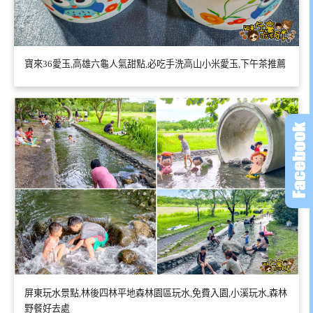
寶來36愛玉,高雄六龜人氣甜點,必吃手洗高山小米愛玉,下午茶推薦
屏東玩水景點,林後四林平地森林園區玩水,免費入園,小溪玩水,森林
野餐好去處