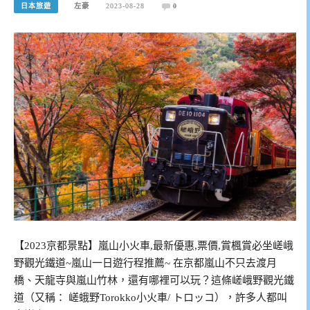
日本旅遊
左豪
2023-08-28
0
【2023京都景點】嵐山小火車,最新優惠,票價,賞楓賞必坐嵯峨
野觀光鐵道~嵐山一日遊行程推薦~ 在京都嵐山不只去渡月
橋、天龍寺與嵐山竹林，還有哪裡可以玩？這條嵯峨野觀光鐵
道（又稱： 嵯蛾野Torokko小火車/ トロッコ），許多人都叫