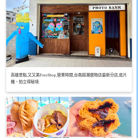
高雄景點,又又美FotoShop,營業時間,台南超潮選物店最新分店,底片
機、拍立得秘境