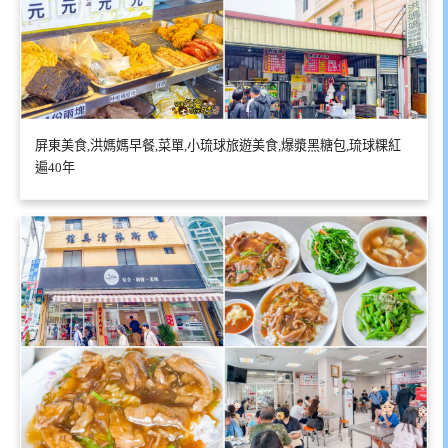
屏東美食,洪媽媽早餐,菜單,小琉球旅遊美食,爆漿黑糖包,琉球粿紅
遍40年