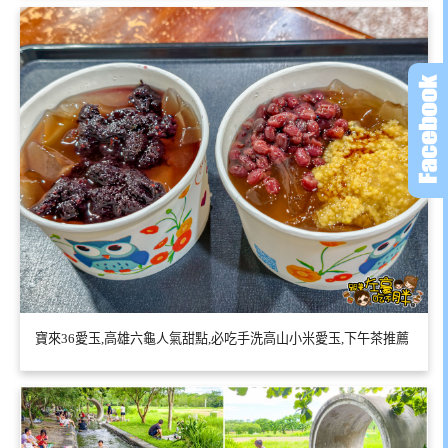
寶來36愛玉,高雄六龜人氣甜點,必吃手洗高山小米愛玉,下午茶推薦