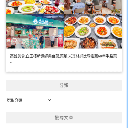
高雄美食,白玉樓新譯經典台菜,菜單,米其林必比登推薦60年手路菜
~
分類
分
類
搜尋文章