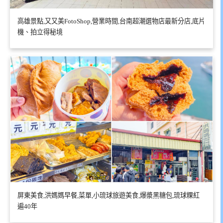
高雄景點,又又美FotoShop,營業時間,台南超潮選物店最新分店,底片
機、拍立得秘境
屏東美食,洪媽媽早餐,菜單,小琉球旅遊美食,爆漿黑糖包,琉球粿紅
遍40年