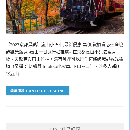
【2023京都景點】嵐山小火車,最新優惠,票價,賞楓賞必坐嵯峨
野觀光鐵道~嵐山一日遊行程推薦~ 在京都嵐山不只去渡月
橋、天龍寺與嵐山竹林，還有哪裡可以玩？這條嵯峨野觀光鐵
道（又稱： 嵯蛾野Torokko小火車/ トロッコ），許多人都叫
它嵐山…
CONTINUE READING
LINE訊息訂閱