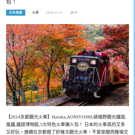
包！
日本旅遊
左豪
2023-12-11
0
【2024京都觀光火車】Haruka,AONIYOSHI,嵯峨野觀光鐵道,
嵐鐵,鐵道博物館,5大特色火車懶人包！ 日本的火車真的又多
又好玩。連續在京都做了好幾次觀光火車，不管是關西機場交