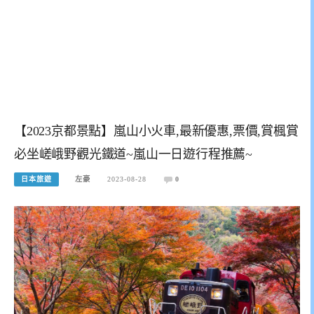
【2023京都景點】嵐山小火車,最新優惠,票價,賞楓賞
必坐嵯峨野觀光鐵道~嵐山一日遊行程推薦~
日本旅遊
左豪
2023-08-28
0