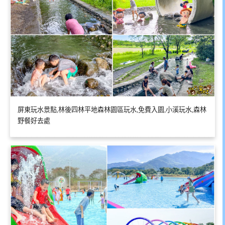
屏東玩水景點,林後四林平地森林園區玩水,免費入園,小溪玩水,森林
野餐好去處