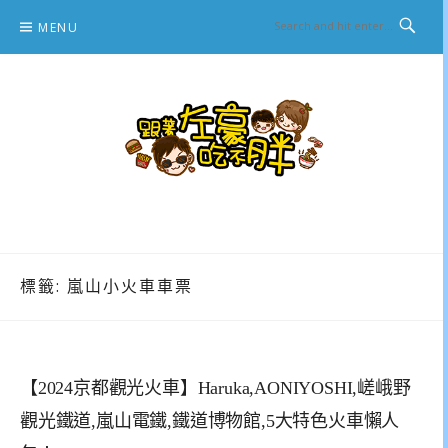
Skip
MENU
to
content
跟著左豪吃不胖
推薦美食、景點旅遊、親子旅遊、3C開箱
標籤:
嵐山小火車車票
【2024京都觀光火車】Haruka,AONIYOSHI,嵯峨野
觀光鐵道,嵐山電鐵,鐵道博物館,5大特色火車懶人