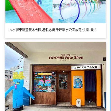
2026屏東新豐親水公園,暑假必衝,千坪親水公園放電,快閃2天！