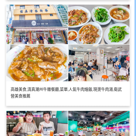
高雄美食,清真潮州牛雜餐廳,菜單,人氣牛肉燴飯,現燙牛肉湯,衛武
營美食推薦