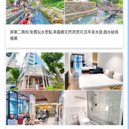
屏東二峰圳,免費玩水景點,來義鄉天然漂漂河,百年泉水道,戲水秘境
推薦