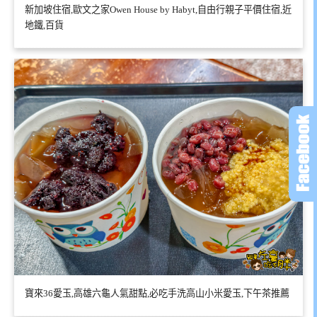
新加坡住宿,歐文之家Owen House by Habyt,自由行親子平價住宿,近
地鐵,百貨
寶來36愛玉,高雄六龜人氣甜點,必吃手洗高山小米愛玉,下午茶推薦