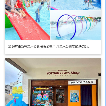
2026屏東新豐親水公園,暑假必衝,千坪親水公園放電,快閃2天！