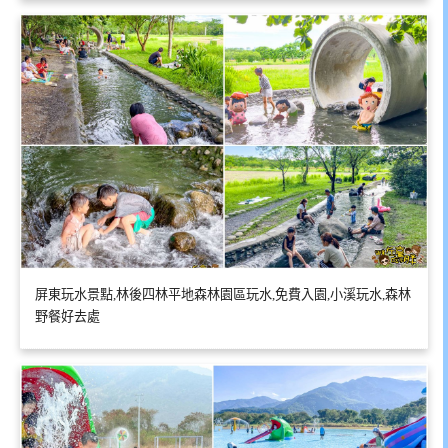
屏東玩水景點,林後四林平地森林園區玩水,免費入園,小溪玩水,森林
野餐好去處