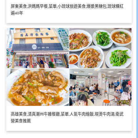
屏東美食,洪媽媽早餐,菜單,小琉球旅遊美食,爆漿黑糖包,琉球粿紅
遍40年
高雄美食,清真潮州牛雜餐廳,菜單,人氣牛肉燴飯,現燙牛肉湯,衛武
營美食推薦