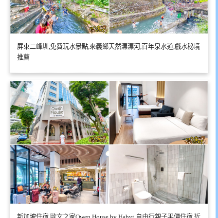
屏東二峰圳,免費玩水景點,來義鄉天然漂漂河,百年泉水道,戲水秘境
推薦
新加坡住宿,歐文之家Owen House by Habyt,自由行親子平價住宿,近