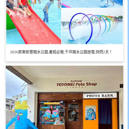
2026屏東新豐親水公園,暑假必衝,千坪親水公園放電,快閃2天！