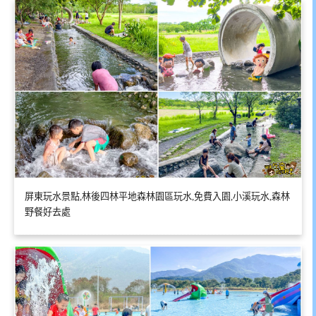
屏東玩水景點,林後四林平地森林園區玩水,免費入園,小溪玩水,森林
野餐好去處