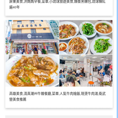
屏東美食,洪媽媽早餐,菜單,小琉球旅遊美食,爆漿黑糖包,琉球粿紅
遍40年
高雄美食,清真潮州牛雜餐廳,菜單,人氣牛肉燴飯,現燙牛肉湯,衛武
營美食推薦