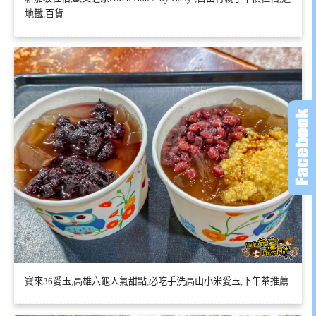
地鐵,百貨
寶來36愛玉,高雄六龜人氣甜點,必吃手洗高山小米愛玉,下午茶推薦