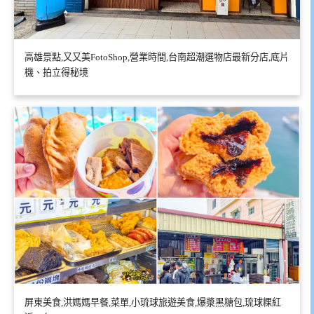
高雄景點,又又美FotoShop,營業時間,台南超潮選物店最新分店,底片
機、拍立得秘境
屏東美食,洪媽媽早餐,菜單,小琉球旅遊美食,爆漿黑糖包,琉球粿紅