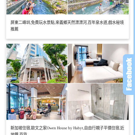
屏東二峰圳,免費玩水景點,來義鄉天然漂漂河,百年泉水道,戲水秘境
推薦
新加坡住宿,歐文之家Owen House by Habyt,自由行親子平價住宿,近
地鐵,百貨