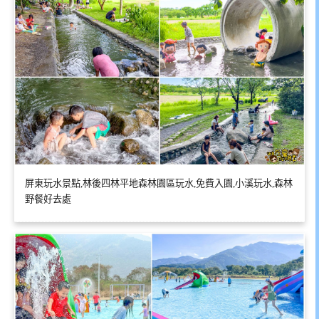
屏東玩水景點,林後四林平地森林園區玩水,免費入園,小溪玩水,森林
野餐好去處