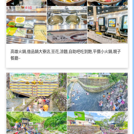
高雄火鍋,億品鍋大寮店,豆花,涼麵,自助吧吃到飽,平價小火鍋,親子
餐廳~