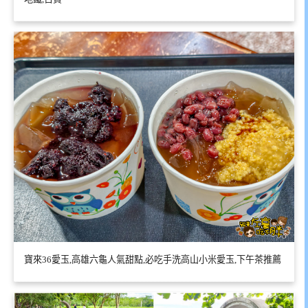
寶來36愛玉,高雄六龜人氣甜點,必吃手洗高山小米愛玉,下午茶推薦