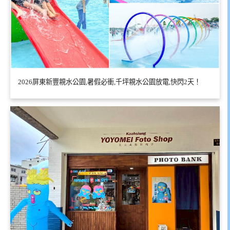
2026屏東新豐親水公園,暑假必衝,千坪親水公園放電,快閃2天！