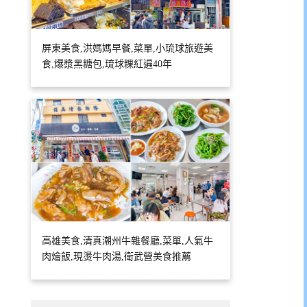
屏東美食,洪媽媽早餐,菜單,小琉球旅遊美
食,爆漿黑糖包,琉球粿紅遍40年
高雄美食,清真潮州牛雜餐廳,菜單,人氣牛
肉燴飯,現燙牛肉湯,衛武營美食推薦