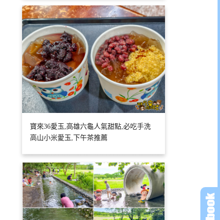
寶來36愛玉,高雄六龜人氣甜點,必吃手洗
高山小米愛玉,下午茶推薦