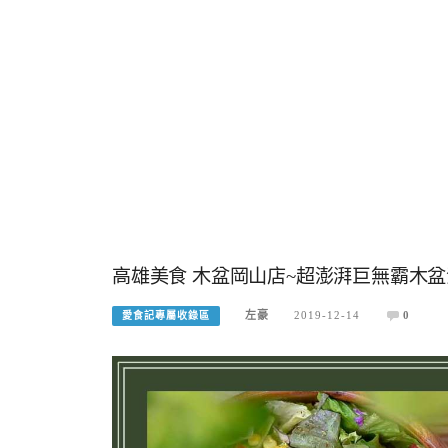
高雄美食 木盆岡山店~超澎湃巨無霸木
左豪
2019-12-14
0
愛食記專屬收錄區