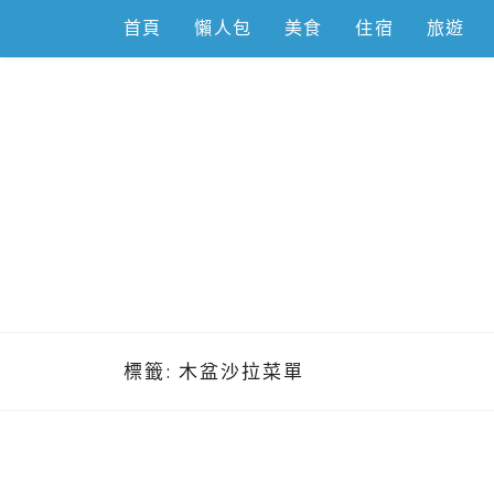
Skip
首頁
懶人包
美食
住宿
旅遊
to
content
跟著左豪吃
推薦美食、景點旅遊、親子旅遊、3C開箱
標籤:
木盆沙拉菜單