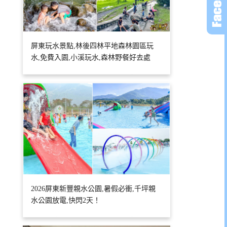
屏東玩水景點,林後四林平地森林園區玩
水,免費入園,小溪玩水,森林野餐好去處
2026屏東新豐親水公園,暑假必衝,千坪親
水公園放電,快閃2天！