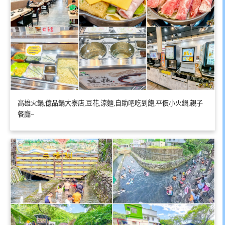
高雄火鍋,億品鍋大寮店,豆花,涼麵,自助吧吃到飽,平價小火鍋,親子
餐廳~