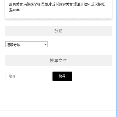
屏東美食,洪媽媽早餐,菜單,小琉球旅遊美食,爆漿黑糖包,琉球粿紅
遍40年
分類
分
類
搜尋文章
搜
尋
關
鍵
字: