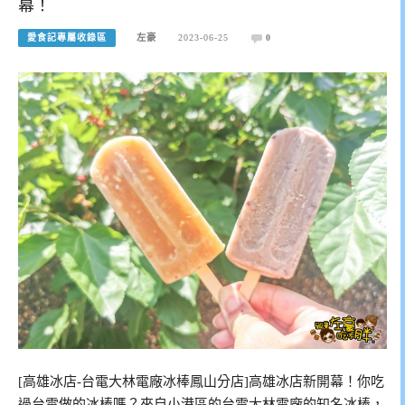
幕！
愛食記專屬收錄區
左豪
2023-06-25
0
[高雄冰店-台電大林電廠冰棒鳳山分店]高雄冰店新開幕！你吃
過台電做的冰棒嗎？來自小港區的台電大林電廠的知名冰棒，