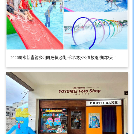
2026屏東新豐親水公園,暑假必衝,千坪親水公園放電,快閃2天！