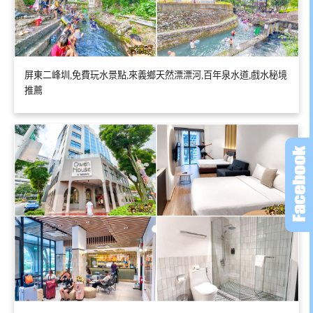
屏東二峰圳,免費玩水景點,來義鄉天然漂漂河,百年泉水道,戲水秘境
推薦