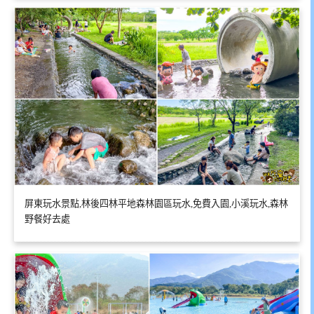
屏東玩水景點,林後四林平地森林園區玩水,免費入園,小溪玩水,森林
野餐好去處