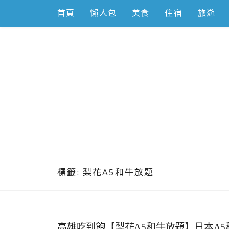
Skip
首頁
懶人包
美食
住宿
旅遊
to
content
跟著左豪吃
推薦美食、景點旅遊、親子旅遊、3C開箱
標籤:
梨花A5和牛放題
高雄吃到飽【梨花A5和牛放題】日本A5和