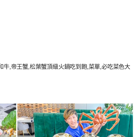
和牛,帝王蟹,松葉蟹頂級火鍋吃到飽,菜單,必吃菜色大