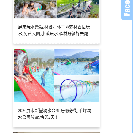
屏東玩水景點,林後四林平地森林園區玩
水,免費入園,小溪玩水,森林野餐好去處
2026屏東新豐親水公園,暑假必衝,千坪親
水公園放電,快閃2天！