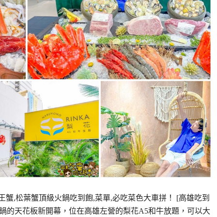
王蟹,松葉蟹頂級火鍋吃到飽,菜單,必吃菜色大車拼！ [高雄吃到
火鍋的天花板新開幕，位在高雄左營的梨花A5和牛放題，可以大