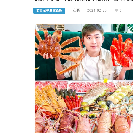
左豪
2024-02-26
0
愛食記專屬收錄區