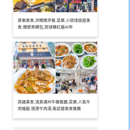
屏東美食,洪媽媽早餐,菜單,小琉球旅遊美
食,爆漿黑糖包,琉球粿紅遍40年
高雄美食,清真潮州牛雜餐廳,菜單,人氣牛
肉燴飯,現燙牛肉湯,衛武營美食推薦