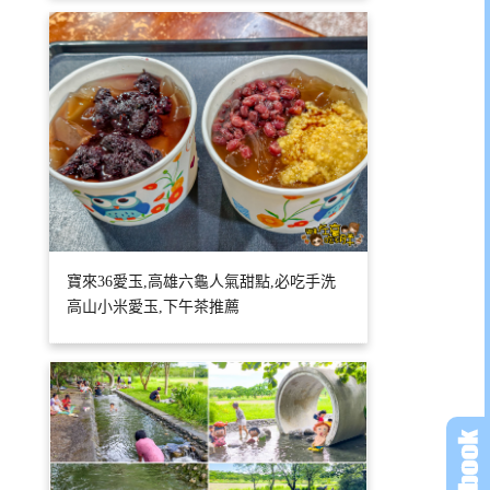
寶來36愛玉,高雄六龜人氣甜點,必吃手洗
高山小米愛玉,下午茶推薦