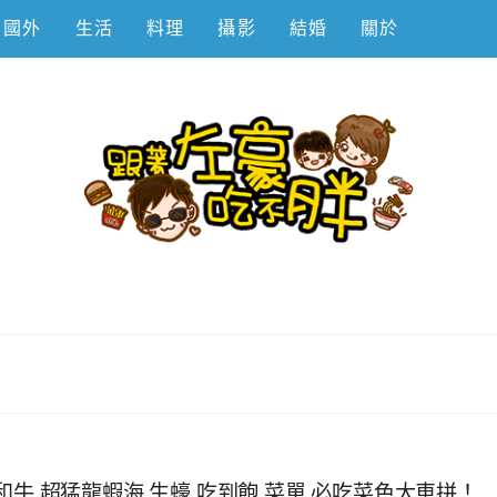
國外
生活
料理
攝影
結婚
關於
不胖
牛,超猛龍蝦海,生蠔,吃到飽,菜單,必吃菜色大車拼！