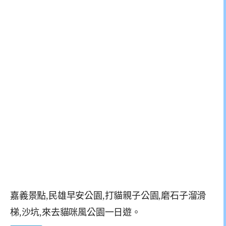
嘉義景點,民雄早安公園,打貓親子公園,磨石子溜滑
梯,沙坑,來去貓咪風公園一日遊。