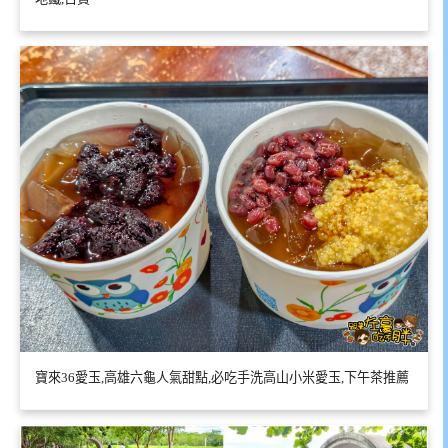
寶來36愛玉,高雄六龜人氣甜點,必吃手洗高山小米愛玉,下午茶推薦