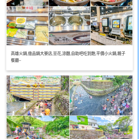
高雄火鍋,億品鍋大寮店,豆花,涼麵,自助吧吃到飽,平價小火鍋,親子
餐廳~