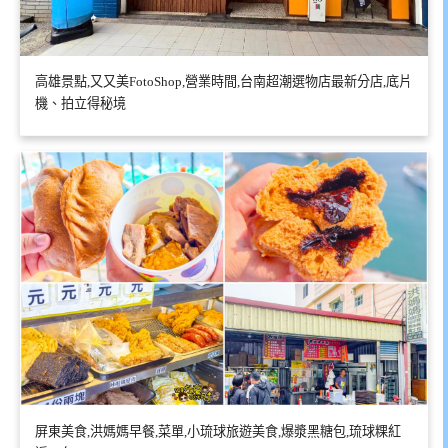
高雄景點,又又美FotoShop,營業時間,台南超潮選物店最新分店,底片
機、拍立得秘境
屏東美食,洪媽媽早餐,菜單,小琉球旅遊美食,爆漿黑糖包,琉球粿紅