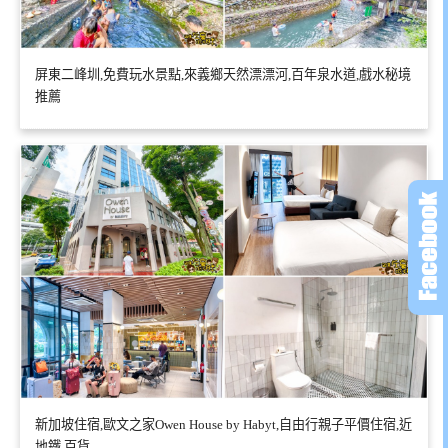
屏東二峰圳,免費玩水景點,來義鄉天然漂漂河,百年泉水道,戲水秘境
推薦
新加坡住宿,歐文之家Owen House by Habyt,自由行親子平價住宿,近
地鐵,百貨