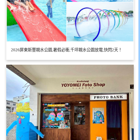
2026屏東新豐親水公園,暑假必衝,千坪親水公園放電,快閃2天！