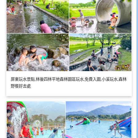
屏東玩水景點,林後四林平地森林園區玩水,免費入園,小溪玩水,森林
野餐好去處