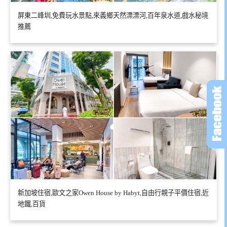
屏東二峰圳,免費玩水景點,來義鄉天然漂漂河,百年泉水道,戲水秘境
推薦
新加坡住宿,歐文之家Owen House by Habyt,自由行親子平價住宿,近
地鐵,百貨