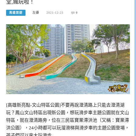
堂,瘋玩啦！
高雄旅遊
左豪
2021-12-23
0
[高雄新亮點-文山特區公園]不要再說澄清路上只能去澄清湖
玩？鳳山文山特區出現新公園，想玩滑步車主題公園就在文山
特區，就在澄清路旁，位在三民區寶業滯洪池（又稱：寶業滯
洪公園），24小時都可以玩溜滑梯與滑步車的主題公園登場，
孩子們可以來大玩滑步…