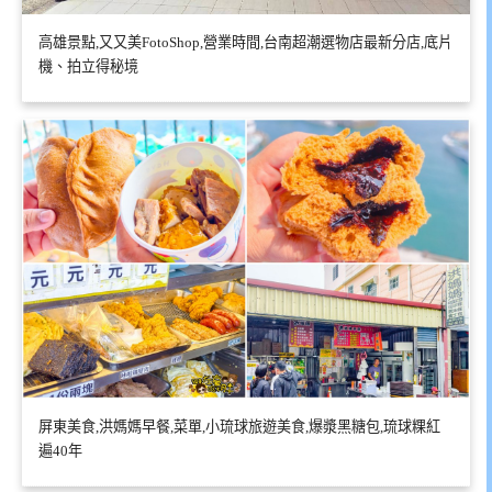
高雄景點,又又美FotoShop,營業時間,台南超潮選物店最新分店,底片
機、拍立得秘境
屏東美食,洪媽媽早餐,菜單,小琉球旅遊美食,爆漿黑糖包,琉球粿紅
遍40年