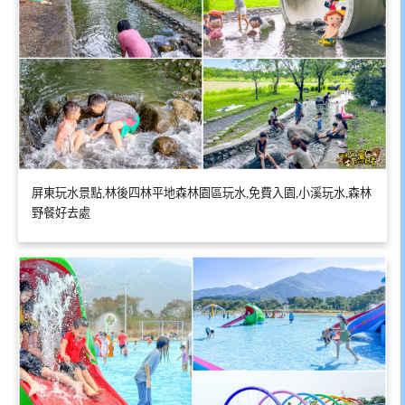
屏東玩水景點,林後四林平地森林園區玩水,免費入園,小溪玩水,森林
野餐好去處