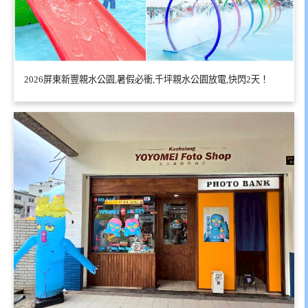
2026屏東新豐親水公園,暑假必衝,千坪親水公園放電,快閃2天！