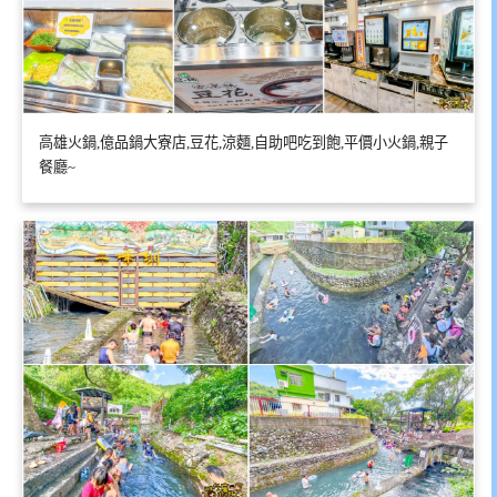
高雄火鍋,億品鍋大寮店,豆花,涼麵,自助吧吃到飽,平價小火鍋,親子
餐廳~