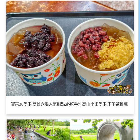
寶來36愛玉,高雄六龜人氣甜點,必吃手洗高山小米愛玉,下午茶推薦