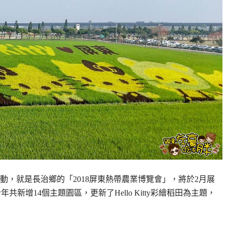
，就是長治鄉的「2018屏東熱帶農業博覽會」，將於2月展
共新增14個主題園區，更新了Hello Kitty彩繪稻田為主題，