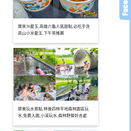
寶來36愛玉,高雄六龜人氣甜點,必吃手洗
高山小米愛玉,下午茶推薦
屏東玩水景點,林後四林平地森林園區玩
水,免費入園,小溪玩水,森林野餐好去處