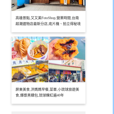
高雄景點,又又美FotoShop,營業時間,台南
超潮選物店最新分店,底片機、拍立得秘境
屏東美食,洪媽媽早餐,菜單,小琉球旅遊美
食,爆漿黑糖包,琉球粿紅遍40年