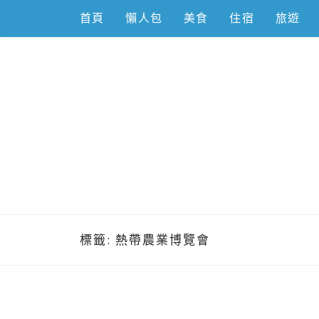
Skip
首頁
懶人包
美食
住宿
旅遊
to
content
跟著左豪吃
推薦美食、景點旅遊、親子旅遊、3C開箱
標籤:
熱帶農業博覽會