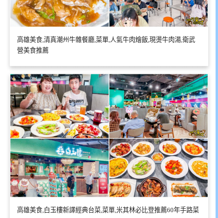
高雄美食,清真潮州牛雜餐廳,菜單,人氣牛肉燴飯,現燙牛肉湯,衛武
營美食推薦
高雄美食,白玉樓新譯經典台菜,菜單,米其林必比登推薦60年手路菜