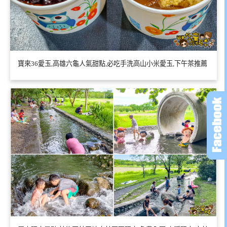
寶來36愛玉,高雄六龜人氣甜點,必吃手洗高山小米愛玉,下午茶推薦