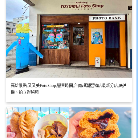
高雄景點,又又美FotoShop,營業時間,台南超潮選物店最新分店,底片
機、拍立得秘境