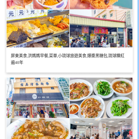
屏東美食,洪媽媽早餐,菜單,小琉球旅遊美食,爆漿黑糖包,琉球粿紅
遍40年