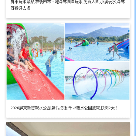
屏東玩水景點,林後四林平地森林園區玩水,免費入園,小溪玩水,森林
野餐好去處
2026屏東新豐親水公園,暑假必衝,千坪親水公園放電,快閃2天！