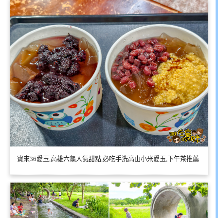
寶來36愛玉,高雄六龜人氣甜點,必吃手洗高山小米愛玉,下午茶推薦