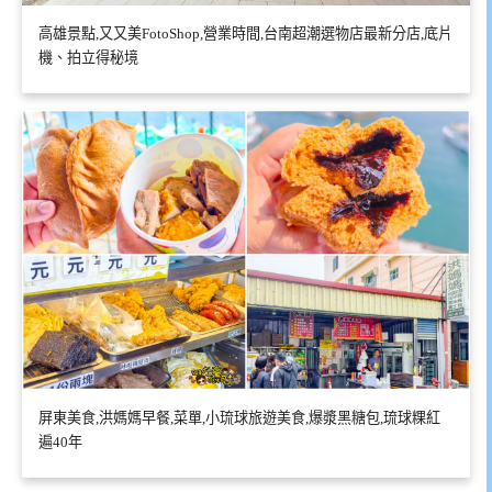
高雄景點,又又美FotoShop,營業時間,台南超潮選物店最新分店,底片
機、拍立得秘境
屏東美食,洪媽媽早餐,菜單,小琉球旅遊美食,爆漿黑糖包,琉球粿紅
遍40年