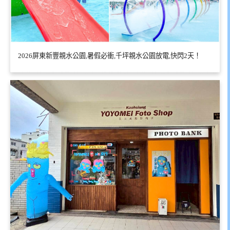
2026屏東新豐親水公園,暑假必衝,千坪親水公園放電,快閃2天！