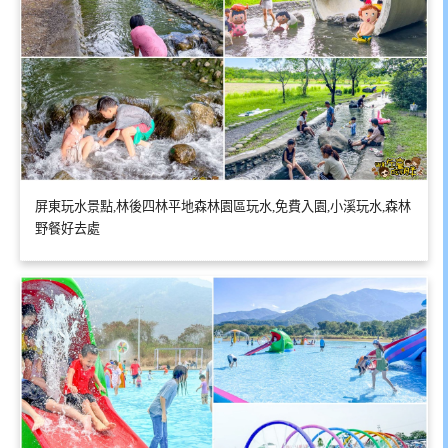
屏東玩水景點,林後四林平地森林園區玩水,免費入園,小溪玩水,森林
野餐好去處