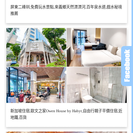
屏東二峰圳,免費玩水景點,來義鄉天然漂漂河,百年泉水道,戲水秘境
推薦
新加坡住宿,歐文之家Owen House by Habyt,自由行親子平價住宿,近
地鐵,百貨