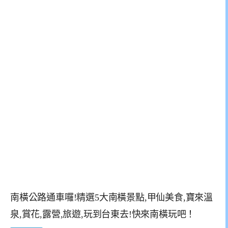
南橫公路通車囉!精選5大南橫景點,甲仙美食,寶來溫
泉,賞花,露營,旅遊,玩到台東去!快來南橫玩吧！