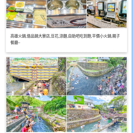
高雄火鍋,億品鍋大寮店,豆花,涼麵,自助吧吃到飽,平價小火鍋,親子
餐廳~