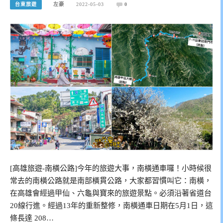
台東旅遊
左豪
2022-05-03
0
[高雄旅遊-南橫公路]今年的旅遊大事，南橫通車囉！小時候很
常去的南橫公路就是南部橫貫公路，大家都習慣叫它：南橫，
在高雄會經過甲仙、六龜與寶來的旅遊景點。必須沿著省道台
20線行進。經過13年的重新整修，南橫通車日期在5月1日，這
條長達 208…