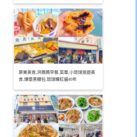
屏東美食,洪媽媽早餐,菜單,小琉球旅遊美
食,爆漿黑糖包,琉球粿紅遍40年