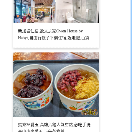
新加坡住宿,歐文之家Owen House by
Habyt,自由行親子平價住宿,近地鐵,百貨
寶來36愛玉,高雄六龜人氣甜點,必吃手洗
高山小米愛玉,下午茶推薦