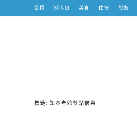
Skip
首頁
懶人包
美食
住宿
旅遊
to
content
跟著左豪吃
推薦美食、景點旅遊、親子旅遊、3C開箱
標籤:
知本老爺餐點優惠