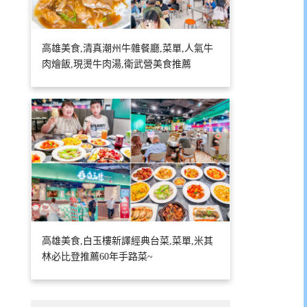
高雄美食,清真潮州牛雜餐廳,菜單,人氣牛
肉燴飯,現燙牛肉湯,衛武營美食推薦
高雄美食,白玉樓新譯經典台菜,菜單,米其
林必比登推薦60年手路菜~