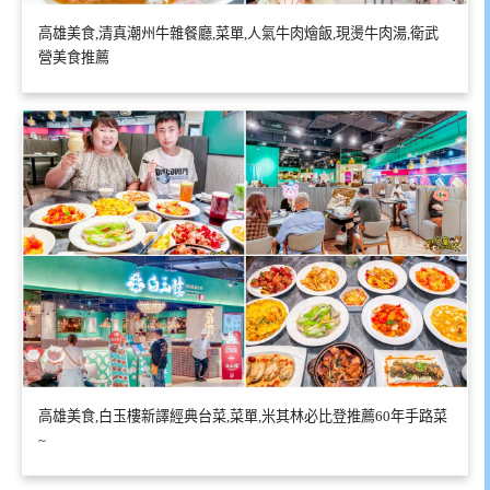
高雄美食,清真潮州牛雜餐廳,菜單,人氣牛肉燴飯,現燙牛肉湯,衛武
營美食推薦
高雄美食,白玉樓新譯經典台菜,菜單,米其林必比登推薦60年手路菜
~