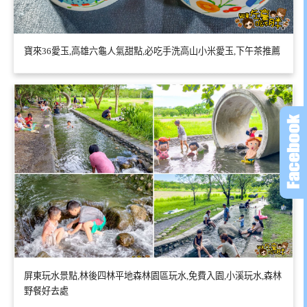
寶來36愛玉,高雄六龜人氣甜點,必吃手洗高山小米愛玉,下午茶推薦
屏東玩水景點,林後四林平地森林園區玩水,免費入園,小溪玩水,森林
野餐好去處