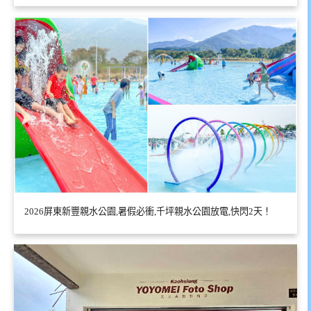
2026屏東新豐親水公園,暑假必衝,千坪親水公園放電,快閃2天！