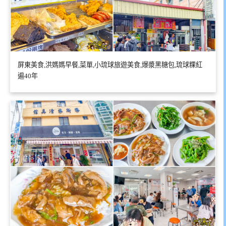
屏東美食,洪媽媽早餐,菜單,小琉球旅遊美食,爆漿黑糖包,琉球粿紅
遍40年