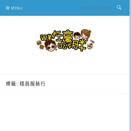
Skip
MENU
to
content
跟著左豪吃不胖
推薦美食、景點旅遊、親子旅遊、3C開箱
標籤:
穩昌服裝行