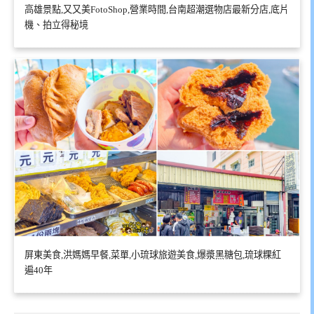
高雄景點,又又美FotoShop,營業時間,台南超潮選物店最新分店,底片
機、拍立得秘境
屏東美食,洪媽媽早餐,菜單,小琉球旅遊美食,爆漿黑糖包,琉球粿紅
遍40年