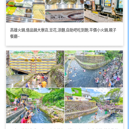
高雄火鍋,億品鍋大寮店,豆花,涼麵,自助吧吃到飽,平價小火鍋,親子
餐廳~