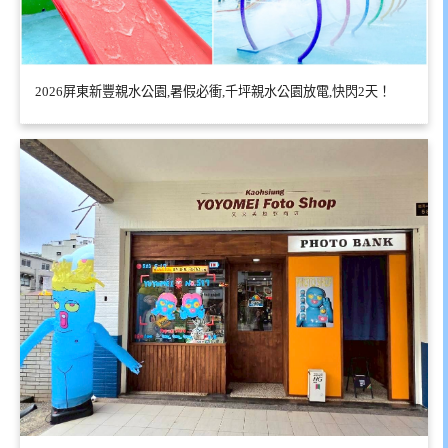
2026屏東新豐親水公園,暑假必衝,千坪親水公園放電,快閃2天！