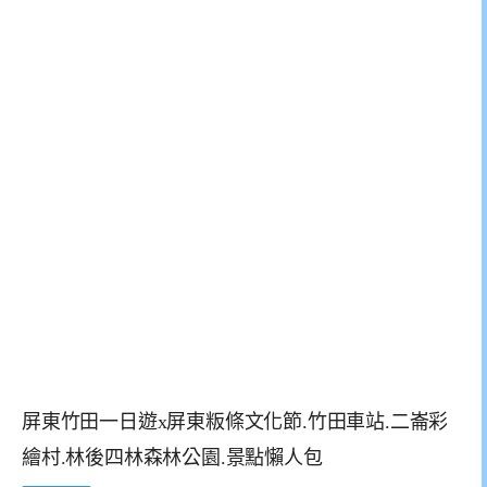
屏東竹田一日遊x屏東粄條文化節.竹田車站.二崙彩
繪村.林後四林森林公園.景點懶人包