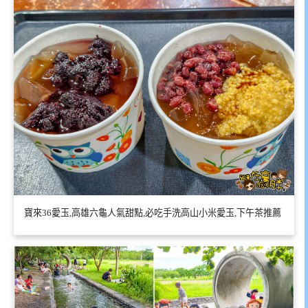
寶來36愛玉,高雄六龜人氣甜點,必吃手洗高山小米愛玉,下午茶推薦