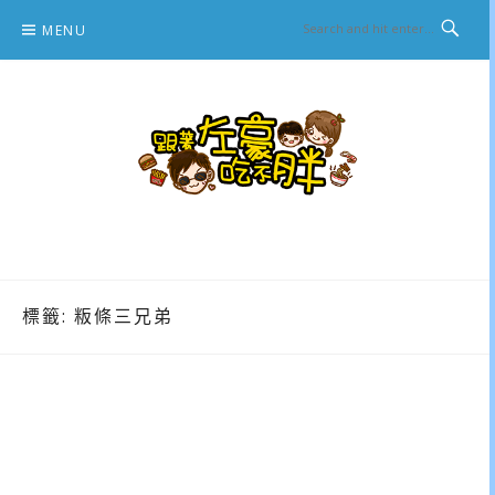
Skip
MENU
to
content
跟著左豪吃不胖
推薦美食、景點旅遊、親子旅遊、3C開箱
標籤:
粄條三兄弟