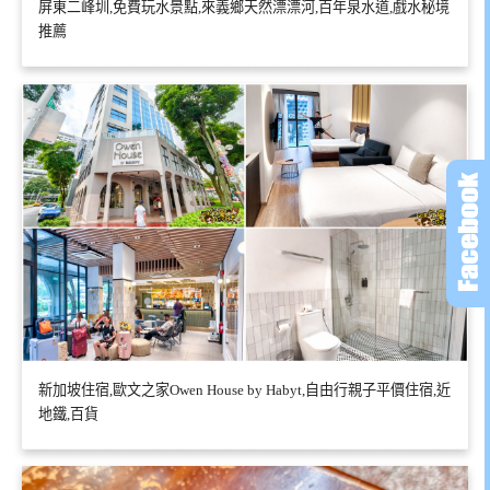
屏東二峰圳,免費玩水景點,來義鄉天然漂漂河,百年泉水道,戲水秘境
推薦
新加坡住宿,歐文之家Owen House by Habyt,自由行親子平價住宿,近
地鐵,百貨