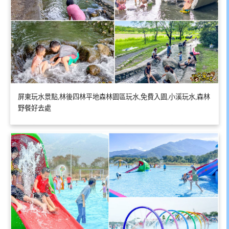
屏東玩水景點,林後四林平地森林園區玩水,免費入園,小溪玩水,森林
野餐好去處