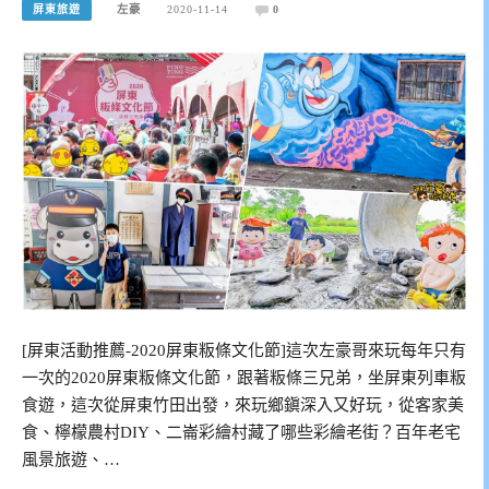
屏東旅遊
左豪
2020-11-14
0
[屏東活動推薦-2020屏東粄條文化節]這次左豪哥來玩每年只有
一次的2020屏東粄條文化節，跟著粄條三兄弟，坐屏東列車粄
食遊，這次從屏東竹田出發，來玩鄉鎭深入又好玩，從客家美
食、檸檬農村DIY、二崙彩繪村藏了哪些彩繪老街？百年老宅
風景旅遊、…