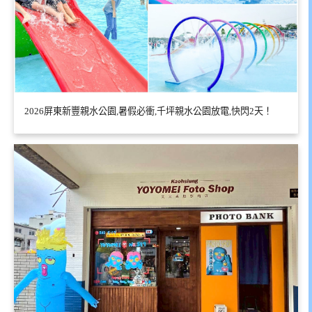
2026屏東新豐親水公園,暑假必衝,千坪親水公園放電,快閃2天！