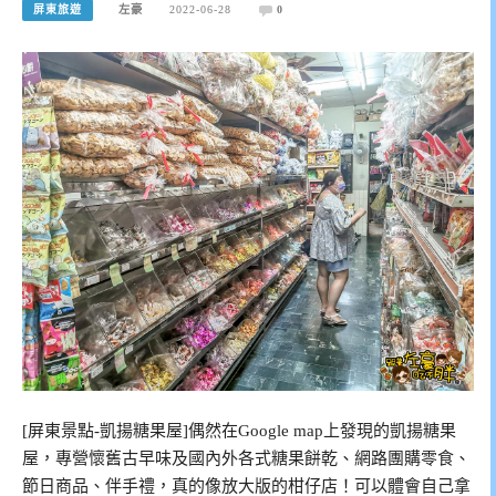
屏東旅遊
左豪
2022-06-28
0
[屏東景點-凱揚糖果屋]偶然在Google map上發現的凱揚糖果
屋，專營懷舊古早味及國內外各式糖果餅乾、網路團購零食、
節日商品、伴手禮，真的像放大版的柑仔店！可以體會自己拿