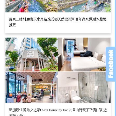
屏東二峰圳,免費玩水景點,來義鄉天然漂漂河,百年泉水道,戲水秘境
推薦
新加坡住宿,歐文之家Owen House by Habyt,自由行親子平價住宿,近
地鐵,百貨