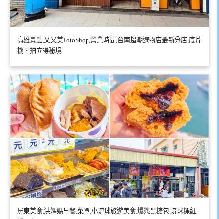
高雄景點,又又美FotoShop,營業時間,台南超潮選物店最新分店,底片
機、拍立得秘境
屏東美食,洪媽媽早餐,菜單,小琉球旅遊美食,爆漿黑糖包,琉球粿紅