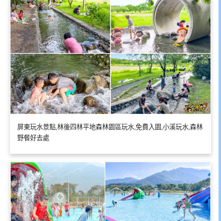
屏東玩水景點,林後四林平地森林園區玩水,免費入園,小溪玩水,森林
野餐好去處