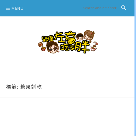
Skip
MENU
to
content
跟著左豪吃不胖
推薦美食、景點旅遊、親子旅遊、3C開箱
標籤:
糖果餅乾