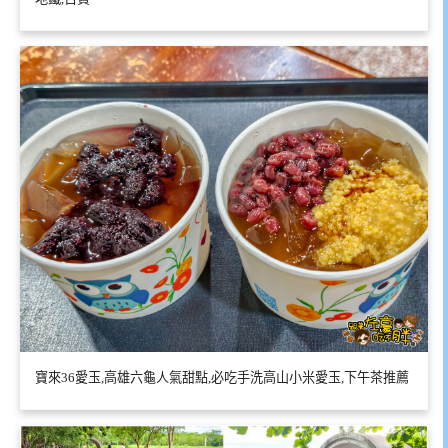
寶來36愛玉,高雄六龜人氣甜點,必吃手洗高山小米愛玉,下午茶推薦