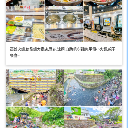
高雄火鍋,億品鍋大寮店,豆花,涼麵,自助吧吃到飽,平價小火鍋,親子
餐廳~