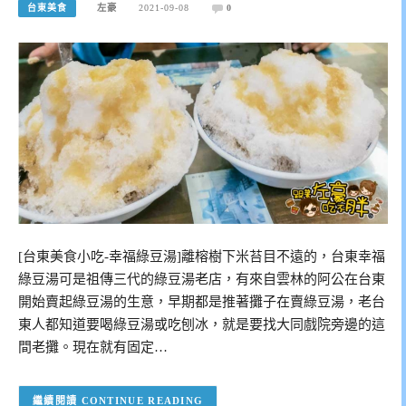
台東美食
左豪
2021-09-08
0
[台東美食小吃-幸福綠豆湯]離榕樹下米苔目不遠的，台東幸福
綠豆湯可是祖傳三代的綠豆湯老店，有來自雲林的阿公在台東
開始賣起綠豆湯的生意，早期都是推著攤子在賣綠豆湯，老台
東人都知道要喝綠豆湯或吃刨冰，就是要找大同戲院旁邊的這
間老攤。現在就有固定…
CONTINUE READING