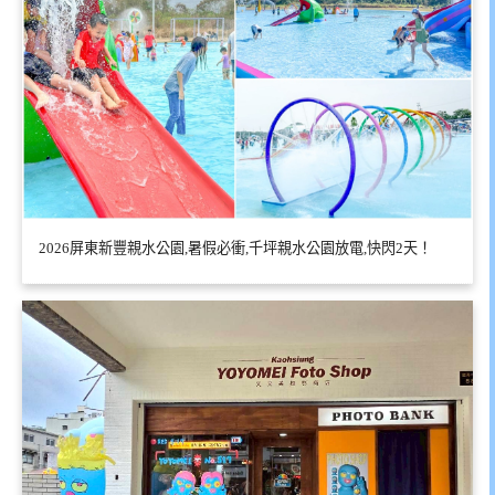
2026屏東新豐親水公園,暑假必衝,千坪親水公園放電,快閃2天！