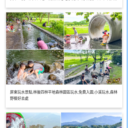
屏東玩水景點,林後四林平地森林園區玩水,免費入園,小溪玩水,森林
野餐好去處