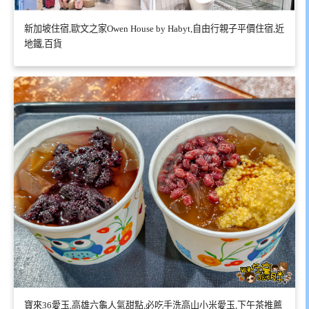
新加坡住宿,歐文之家Owen House by Habyt,自由行親子平價住宿,近
地鐵,百貨
寶來36愛玉,高雄六龜人氣甜點,必吃手洗高山小米愛玉,下午茶推薦