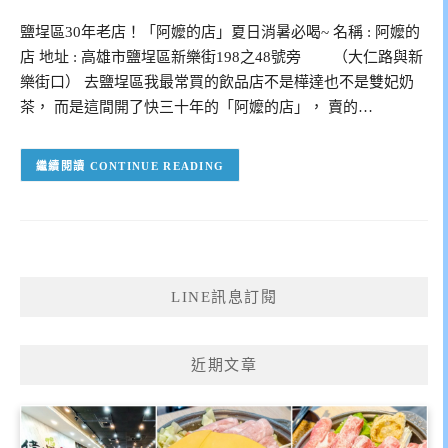
鹽埕區30年老店！「阿嬤的店」夏日消暑必喝~ 名稱 : 阿嬤的
店 地址 : 高雄市鹽埕區新樂街198之48號旁 （大仁路與新
樂街口） 去鹽埕區我最常買的飲品店不是樺達也不是雙妃奶
茶， 而是這間開了快三十年的「阿嬤的店」， 賣的…
CONTINUE READING
LINE訊息訂閱
近期文章