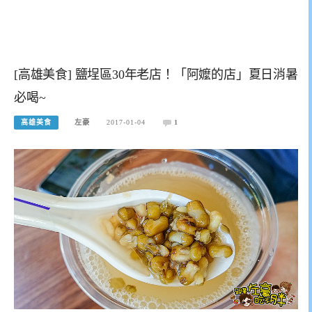
[高雄美食] 鹽埕區30年老店！「阿嬤的店」夏日消暑
必喝~
高雄美食
左豪
2017-01-04
1