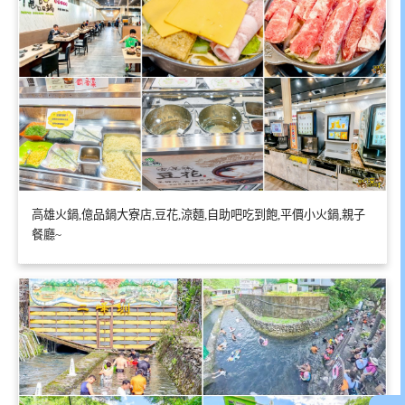
高雄火鍋,億品鍋大寮店,豆花,涼麵,自助吧吃到飽,平價小火鍋,親子
餐廳~