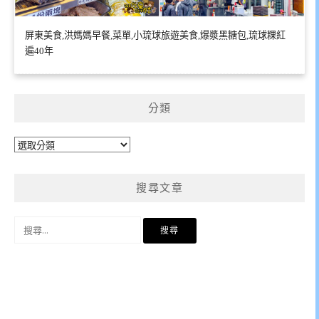
屏東美食,洪媽媽早餐,菜單,小琉球旅遊美食,爆漿黑糖包,琉球粿紅
遍40年
分類
分
類
搜尋文章
搜
尋
關
鍵
字: