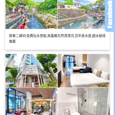
屏東二峰圳,免費玩水景點,來義鄉天然漂漂河,百年泉水道,戲水秘境
推薦