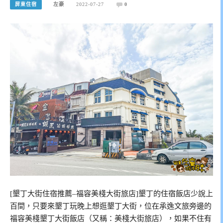
屏東住宿
左豪
2022-07-27
0
[墾丁大街住宿推薦–福容美棧大街旅店]墾丁的住宿飯店少說上
百間，只要來墾丁玩晚上想逛墾丁大街，位在承逸文旅旁邊的
福容美棧墾丁大街飯店（又稱：美棧大街旅店），如果不住有