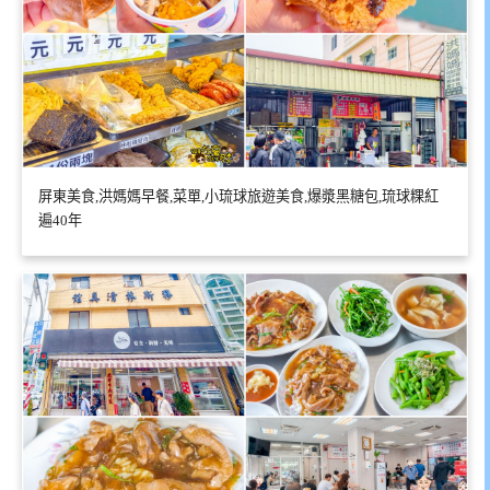
屏東美食,洪媽媽早餐,菜單,小琉球旅遊美食,爆漿黑糖包,琉球粿紅
遍40年