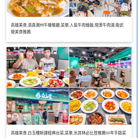
高雄美食,清真潮州牛雜餐廳,菜單,人氣牛肉燴飯,現燙牛肉湯,衛武
營美食推薦
高雄美食,白玉樓新譯經典台菜,菜單,米其林必比登推薦60年手路菜