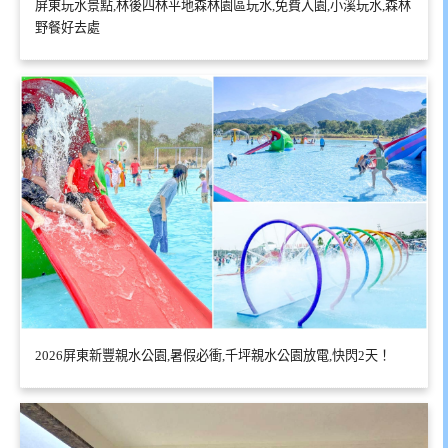
屏東玩水景點,林後四林平地森林園區玩水,免費入園,小溪玩水,森林
野餐好去處
2026屏東新豐親水公園,暑假必衝,千坪親水公園放電,快閃2天！