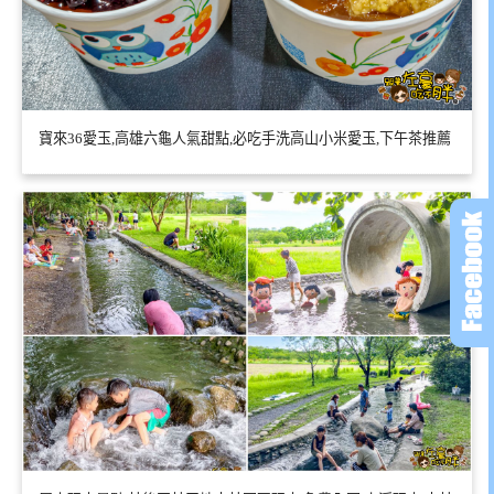
寶來36愛玉,高雄六龜人氣甜點,必吃手洗高山小米愛玉,下午茶推薦