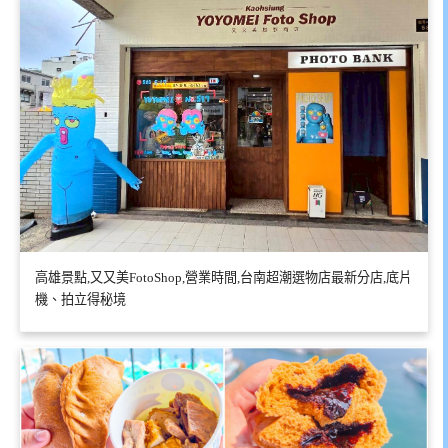
高雄景點,又又美FotoShop,營業時間,台南超潮選物店最新分店,底片
機、拍立得秘境