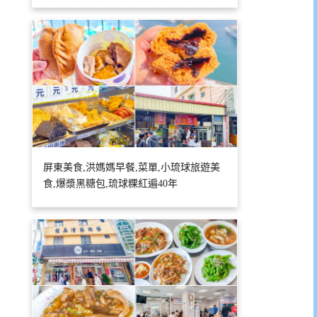
屏東美食,洪媽媽早餐,菜單,小琉球旅遊美
食,爆漿黑糖包,琉球粿紅遍40年