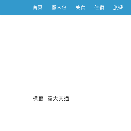
Skip
首頁
懶人包
美食
住宿
旅遊
to
content
跟著左豪吃
推薦美食、景點旅遊、親子旅遊、3C開箱
標籤:
義大交通