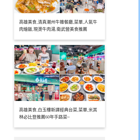
高雄美食,清真潮州牛雜餐廳,菜單,人氣牛
肉燴飯,現燙牛肉湯,衛武營美食推薦
高雄美食,白玉樓新譯經典台菜,菜單,米其
林必比登推薦60年手路菜~