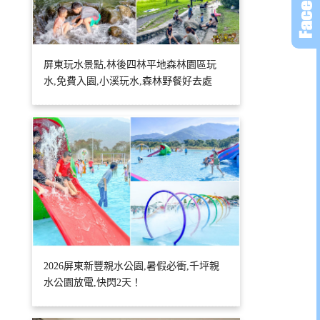
屏東玩水景點,林後四林平地森林園區玩
水,免費入園,小溪玩水,森林野餐好去處
2026屏東新豐親水公園,暑假必衝,千坪親
水公園放電,快閃2天！