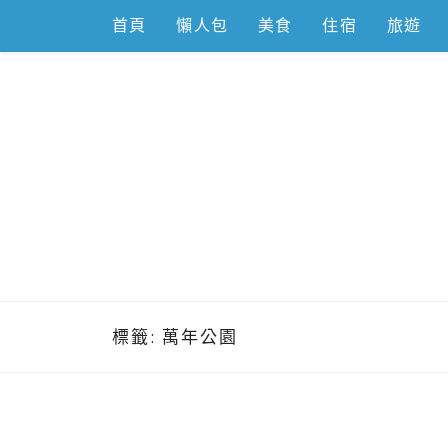
Skip
首頁
懶人包
美食
住宿
旅遊
to
content
跟著左豪吃
推薦美食、景點旅遊、親子旅遊、3C開箱
標籤:
萬年公園