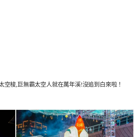
天太空梭,巨無霸太空人就在萬年溪!沒追到白來啦！