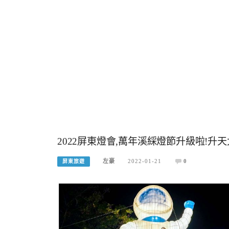
2022屏東燈會,萬年溪綵燈節升級啦!升
左豪
2022-01-21
0
屏東旅遊