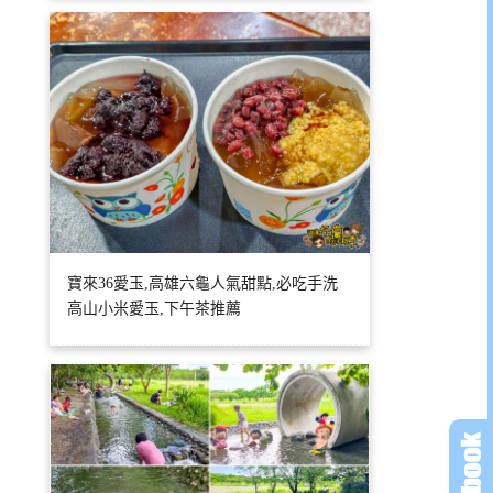
寶來36愛玉,高雄六龜人氣甜點,必吃手洗
高山小米愛玉,下午茶推薦