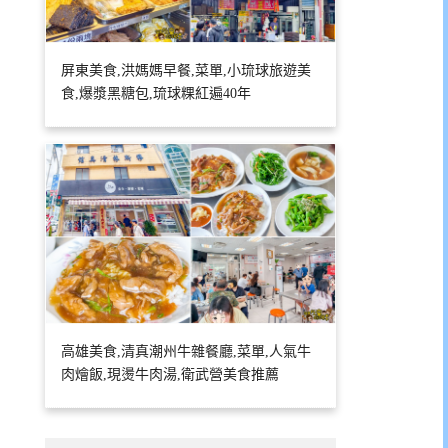
屏東美食,洪媽媽早餐,菜單,小琉球旅遊美
食,爆漿黑糖包,琉球粿紅遍40年
高雄美食,清真潮州牛雜餐廳,菜單,人氣牛
肉燴飯,現燙牛肉湯,衛武營美食推薦