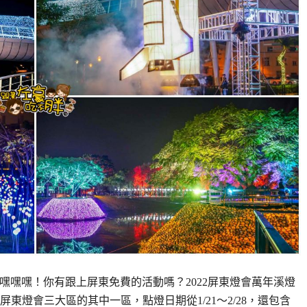
區]嘿嘿嘿！你有跟上屏東免費的活動嗎？2022屏東燈會萬年溪燈
東燈會三大區的其中一區，點燈日期從1/21～2/28，還包含