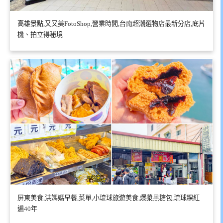
高雄景點,又又美FotoShop,營業時間,台南超潮選物店最新分店,底片
機、拍立得秘境
屏東美食,洪媽媽早餐,菜單,小琉球旅遊美食,爆漿黑糖包,琉球粿紅
遍40年