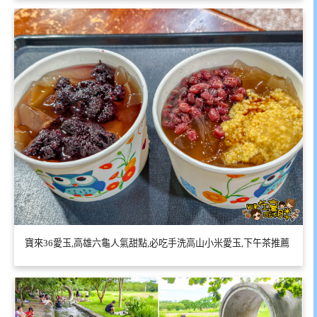
寶來36愛玉,高雄六龜人氣甜點,必吃手洗高山小米愛玉,下午茶推薦