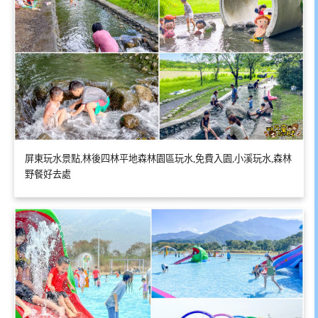
屏東玩水景點,林後四林平地森林園區玩水,免費入園,小溪玩水,森林
野餐好去處