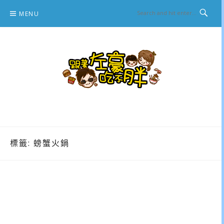
Skip
MENU
to
content
跟著左豪吃不胖
推薦美食、景點旅遊、親子旅遊、3C開箱
標籤:
螃蟹火鍋