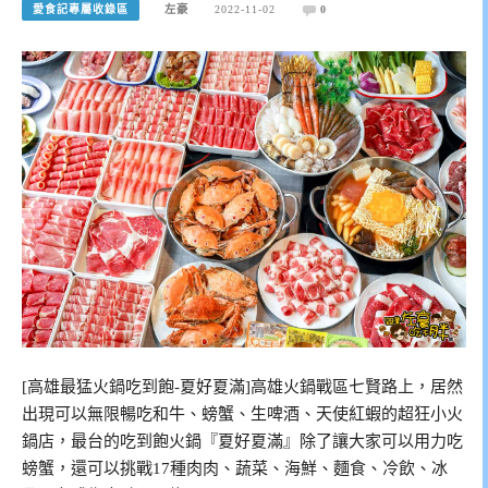
愛食記專屬收錄區
左豪
2022-11-02
0
[高雄最猛火鍋吃到飽-夏好夏滿]高雄火鍋戰區七賢路上，居然
出現可以無限暢吃和牛、螃蟹、生啤酒、天使紅蝦的超狂小火
鍋店，最台的吃到飽火鍋『夏好夏滿』除了讓大家可以用力吃
螃蟹，還可以挑戰17種肉肉、蔬菜、海鮮、麵食、冷飲、冰