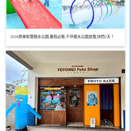
2026屏東新豐親水公園,暑假必衝,千坪親水公園放電,快閃2天！