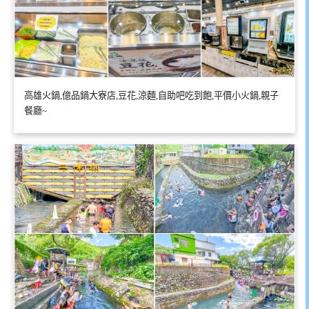
高雄火鍋,億品鍋大寮店,豆花,涼麵,自助吧吃到飽,平價小火鍋,親子
餐廳~