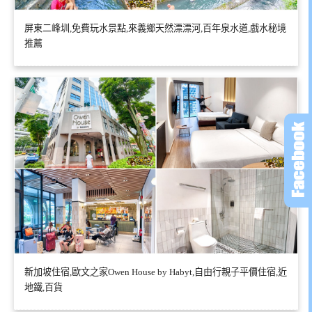
屏東二峰圳,免費玩水景點,來義鄉天然漂漂河,百年泉水道,戲水秘境
推薦
新加坡住宿,歐文之家Owen House by Habyt,自由行親子平價住宿,近
地鐵,百貨