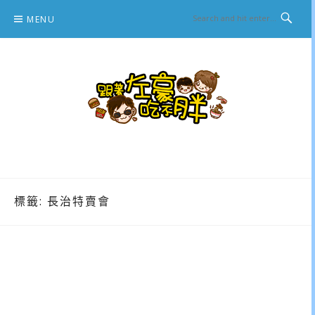
Skip
MENU
to
content
跟著左豪吃不胖
推薦美食、景點旅遊、親子旅遊、3C開箱
標籤:
長治特賣會