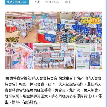
生活 / 居家 / 3C
左豪
2021-08-25
0
[屏東特賣會推薦-晴天寶寶特賣會]快點集合！快來《晴天寶寶
特賣會》報到！這場寶寶、孩子、大人都想要搶逛，最狂晴天
寶寶特賣會就在屏東紅館餐廳，免會員、免門票、免入場費，
就可以刷卡現金通通買回家，這次同樣有多項優惠買1送1。優
生、媽咪小站奶瓶奶…