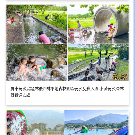
屏東玩水景點,林後四林平地森林園區玩水,免費入園,小溪玩水,森林
野餐好去處