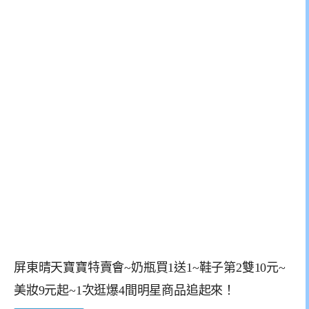
屏東晴天寶寶特賣會~奶瓶買1送1~鞋子第2雙10元~
美妝9元起~1次逛爆4間明星商品追起來！