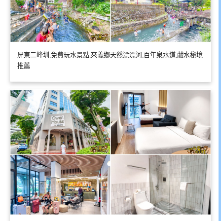
屏東二峰圳,免費玩水景點,來義鄉天然漂漂河,百年泉水道,戲水秘境
推薦