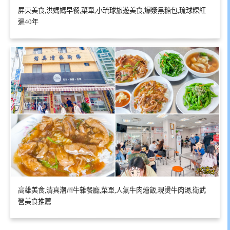
屏東美食,洪媽媽早餐,菜單,小琉球旅遊美食,爆漿黑糖包,琉球粿紅
遍40年
高雄美食,清真潮州牛雜餐廳,菜單,人氣牛肉燴飯,現燙牛肉湯,衛武
營美食推薦