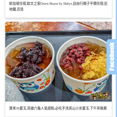
新加坡住宿,歐文之家Owen House by Habyt,自由行親子平價住宿,近
地鐵,百貨
寶來36愛玉,高雄六龜人氣甜點,必吃手洗高山小米愛玉,下午茶推薦