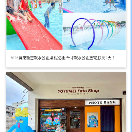
2026屏東新豐親水公園,暑假必衝,千坪親水公園放電,快閃2天！