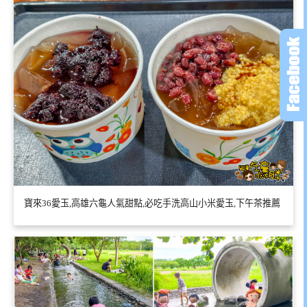
寶來36愛玉,高雄六龜人氣甜點,必吃手洗高山小米愛玉,下午茶推薦