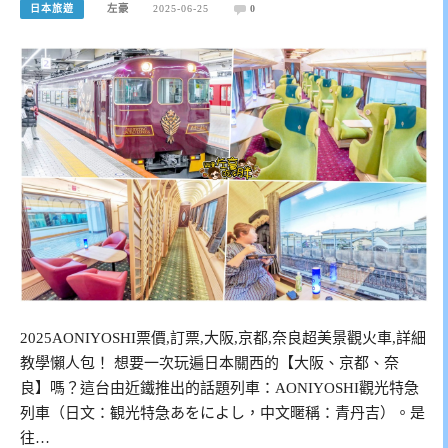
日本旅遊
左豪
2025-06-25
0
2025AONIYOSHI票價,訂票,大阪,京都,奈良超美景觀火車,詳細
教學懶人包！ 想要一次玩遍日本關西的【大阪、京都、奈
良】嗎？這台由近鐵推出的話題列車：AONIYOSHI觀光特急
列車（日文：観光特急あをによし，中文暱稱：青丹吉）。是
往…