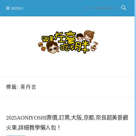
Skip
MENU
to
content
跟著左豪吃不胖
推薦美食、景點旅遊、親子旅遊、3C開箱
標籤:
青丹吉
2025AONIYOSHI票價,訂票,大阪,京都,奈良超美景觀
火車,詳細教學懶人包！