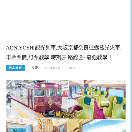
AONIYOSHI觀光列車,大阪京都奈良往返觀光火車,
車票票價,訂票教學,時刻表,路線圖~最強教學！
日本旅遊
左豪
2023-03-09
2