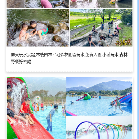
屏東玩水景點,林後四林平地森林園區玩水,免費入園,小溪玩水,森林
野餐好去處