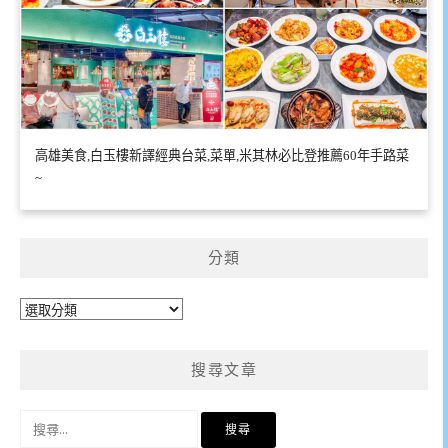
高雄美食,白玉樓新譯經典台菜,菜單,米其林必比登推薦60年手路菜
~
分類
分
類
搜尋文章
搜
尋