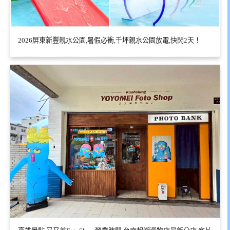
2026屏東新豐親水公園,暑假必衝,千坪親水公園放電,快閃2天！