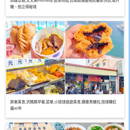
高雄景點,又又美FotoShop,營業時間,台南超潮選物店最新分店,底片
機、拍立得秘境
屏東美食,洪媽媽早餐,菜單,小琉球旅遊美食,爆漿黑糖包,琉球粿紅
遍40年