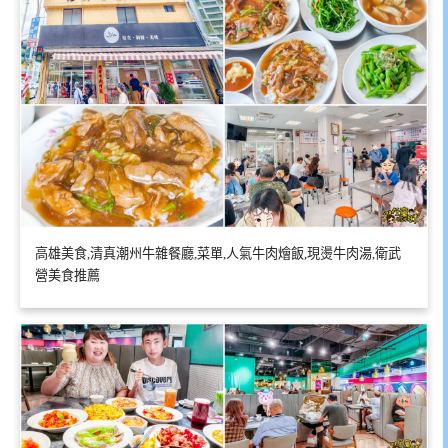
高雄美食,清真潮州牛雜餐廳,菜單,人氣牛肉燴飯,現燙牛肉湯,衛武
營美食推薦