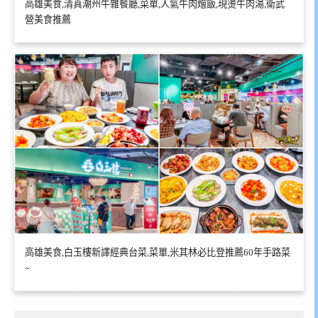
高雄美食,清真潮州牛雜餐廳,菜單,人氣牛肉燴飯,現燙牛肉湯,衛武
營美食推薦
高雄美食,白玉樓新譯經典台菜,菜單,米其林必比登推薦60年手路菜
~