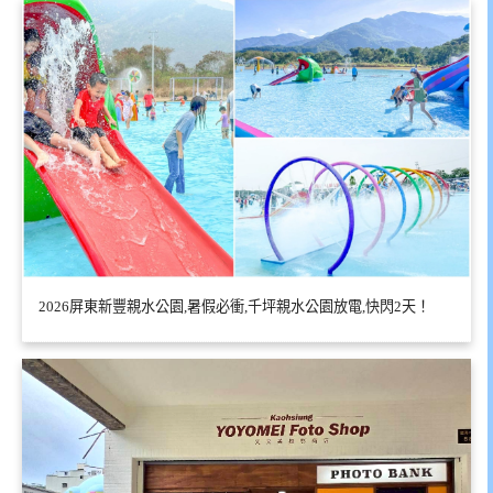
2026屏東新豐親水公園,暑假必衝,千坪親水公園放電,快閃2天！