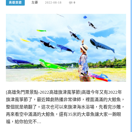
高雄旅遊
左豪
2022-08-18
0
[高雄免門票景點-2022高雄旗津風箏節]高雄今年又有2022年
旗津風箏節了，最近韓劇熱播非常律師，裡面滿滿的大鯨魚，
整個就是萌翻了。這次也可以來旗津海水浴場，先看完沙雕，
再來看空中滿滿的大鯨魚，還有35米的大章魚讓大家一飽眼
福，給你拍完不…