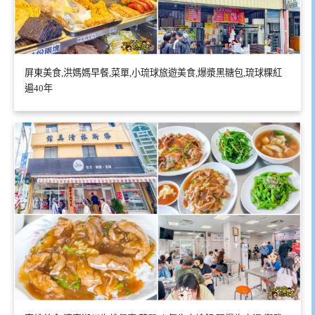
屏東美食,洪媽媽早餐,菜單,小琉球旅遊美食,爆漿黑糖包,琉球粿紅
遍40年