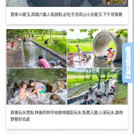
寶來36愛玉,高雄六龜人氣甜點,必吃手洗高山小米愛玉,下午茶推薦
屏東玩水景點,林後四林平地森林園區玩水,免費入園,小溪玩水,森林
野餐好去處