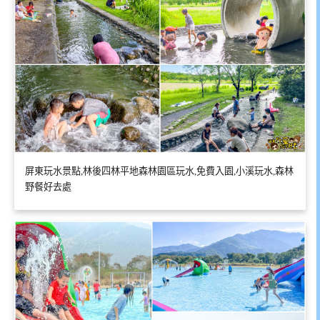
屏東玩水景點,林後四林平地森林園區玩水,免費入園,小溪玩水,森林
野餐好去處