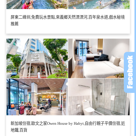
屏東二峰圳,免費玩水景點,來義鄉天然漂漂河,百年泉水道,戲水秘境
推薦
新加坡住宿,歐文之家Owen House by Habyt,自由行親子平價住宿,近
地鐵,百貨