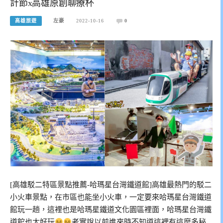
計節x高雄原創聊療杯
高雄旅遊
左豪
2022-10-16
0
[高雄駁二特區景點推薦-哈瑪星台灣鐵道館]高雄最熱門的駁二
小火車景點，在市區也能坐小火車，一定要來哈瑪星台灣鐵道
館玩一趟，這裡也是哈瑪星鐵道文化園區裡面，哈瑪星台灣鐵
道館也太好玩
老實說以前進來時不知道這裡有這麼多秘