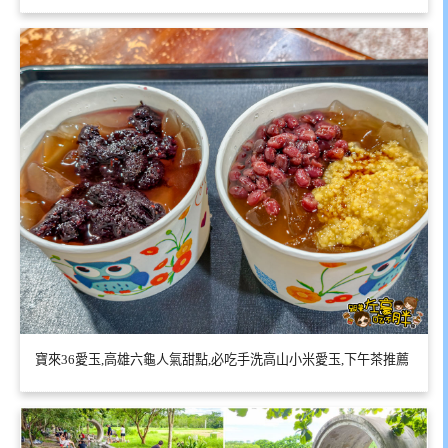
寶來36愛玉,高雄六龜人氣甜點,必吃手洗高山小米愛玉,下午茶推薦