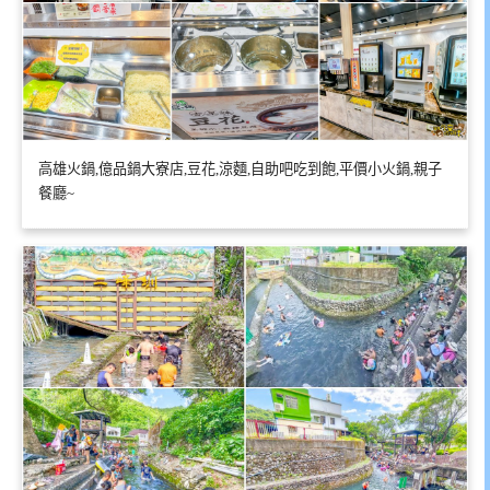
高雄火鍋,億品鍋大寮店,豆花,涼麵,自助吧吃到飽,平價小火鍋,親子
餐廳~