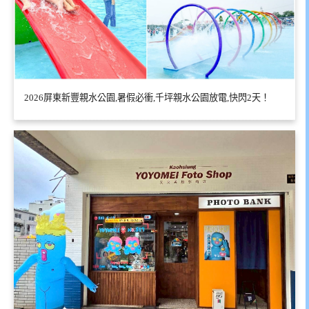
2026屏東新豐親水公園,暑假必衝,千坪親水公園放電,快閃2天！