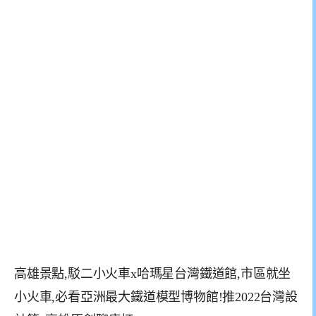
高雄景點,駁二小火車x哈瑪星台灣鐵道館,市區就坐
小火車,必看亞洲最大鐵道模型博物館!推2022台灣設