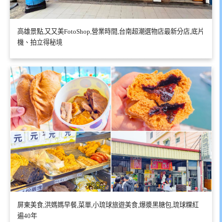
高雄景點,又又美FotoShop,營業時間,台南超潮選物店最新分店,底片
機、拍立得秘境
屏東美食,洪媽媽早餐,菜單,小琉球旅遊美食,爆漿黑糖包,琉球粿紅
遍40年