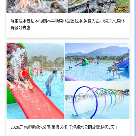
屏東玩水景點,林後四林平地森林園區玩水,免費入園,小溪玩水,森林
野餐好去處
2026屏東新豐親水公園,暑假必衝,千坪親水公園放電,快閃2天！