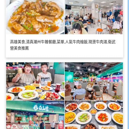
高雄美食,清真潮州牛雜餐廳,菜單,人氣牛肉燴飯,現燙牛肉湯,衛武
營美食推薦