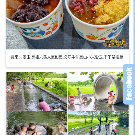
寶來36愛玉,高雄六龜人氣甜點,必吃手洗高山小米愛玉,下午茶推薦