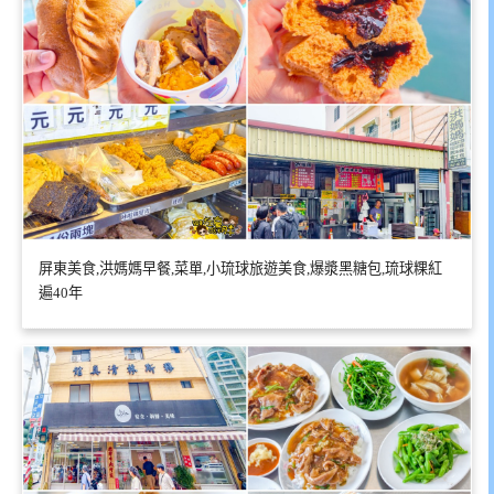
屏東美食,洪媽媽早餐,菜單,小琉球旅遊美食,爆漿黑糖包,琉球粿紅
遍40年