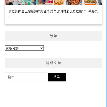
高雄美食,白玉樓新譯經典台菜,菜單,米其林必比登推薦60年手路菜
~
分類
分
類
搜尋文章
搜
尋
關
鍵
字: