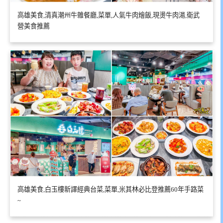
高雄美食,清真潮州牛雜餐廳,菜單,人氣牛肉燴飯,現燙牛肉湯,衛武
營美食推薦
高雄美食,白玉樓新譯經典台菜,菜單,米其林必比登推薦60年手路菜
~