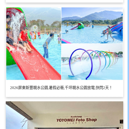
2026屏東新豐親水公園,暑假必衝,千坪親水公園放電,快閃2天！