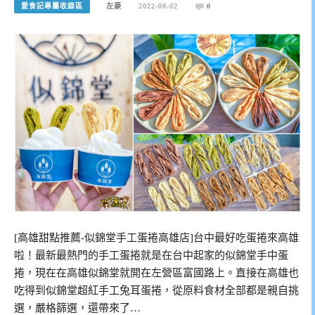
愛食記專屬收錄區
左豪
2022-08-02
0
[高雄甜點推薦-似錦堂手工蛋捲高雄店]台中最好吃蛋捲來高雄
啦！最新最熱門的手工蛋捲就是在台中起家的似錦堂手中蛋
捲，現在在高雄似錦堂就開在左營區富國路上。直接在高雄也
吃得到似錦堂超紅手工兔耳蛋捲，從原料食材全部都是親自挑
選，嚴格篩選，還帶來了…