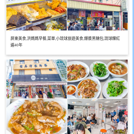
屏東美食,洪媽媽早餐,菜單,小琉球旅遊美食,爆漿黑糖包,琉球粿紅
遍40年