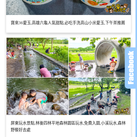
寶來36愛玉,高雄六龜人氣甜點,必吃手洗高山小米愛玉,下午茶推薦
屏東玩水景點,林後四林平地森林園區玩水,免費入園,小溪玩水,森林
野餐好去處