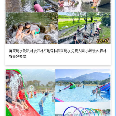
屏東玩水景點,林後四林平地森林園區玩水,免費入園,小溪玩水,森林
野餐好去處