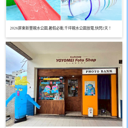
2026屏東新豐親水公園,暑假必衝,千坪親水公園放電,快閃2天！