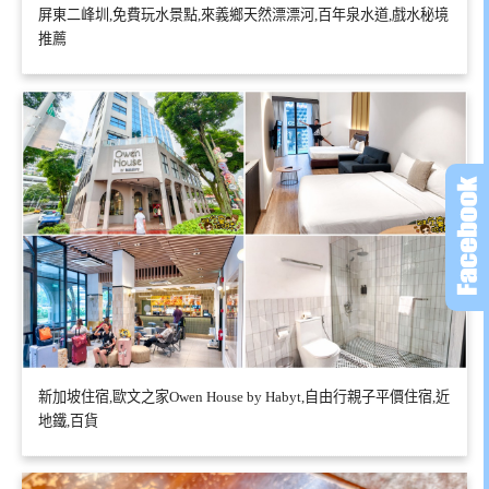
屏東二峰圳,免費玩水景點,來義鄉天然漂漂河,百年泉水道,戲水秘境
推薦
新加坡住宿,歐文之家Owen House by Habyt,自由行親子平價住宿,近
地鐵,百貨