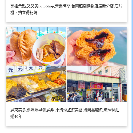
高雄景點,又又美FotoShop,營業時間,台南超潮選物店最新分店,底片
機、拍立得秘境
屏東美食,洪媽媽早餐,菜單,小琉球旅遊美食,爆漿黑糖包,琉球粿紅
遍40年