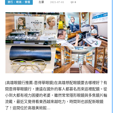
流行 / 時尚 / 穿搭
左豪
2021-07-01
0
[高雄眼鏡行推薦-恩得華眼鏡]在高雄想配眼鏡要去哪裡好？有
間恩得華眼鏡行，連遠在國外的客人都慕名而來這裡配鏡。從
小到大都有視力困擾的老婆，雖然常常隱形眼鏡與多焦鏡片輪
流戴，最近又覺得看東西越來越吃力，時間到也該配新眼鏡
了！這間位於高雄美術館…