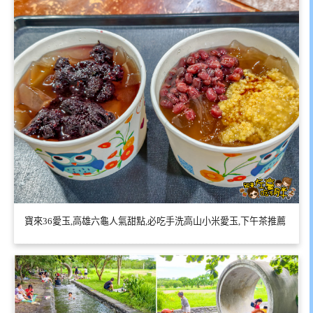
寶來36愛玉,高雄六龜人氣甜點,必吃手洗高山小米愛玉,下午茶推薦