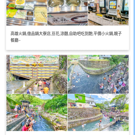
高雄火鍋,億品鍋大寮店,豆花,涼麵,自助吧吃到飽,平價小火鍋,親子
餐廳~