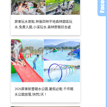
屏東玩水景點,林後四林平地森林園區玩
水,免費入園,小溪玩水,森林野餐好去處
2026屏東新豐親水公園,暑假必衝,千坪親
水公園放電,快閃2天！