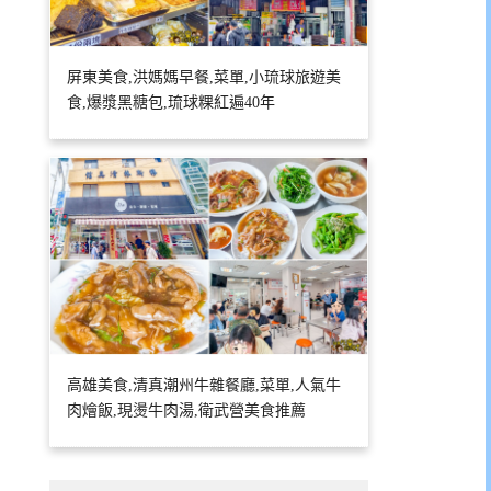
屏東美食,洪媽媽早餐,菜單,小琉球旅遊美
食,爆漿黑糖包,琉球粿紅遍40年
高雄美食,清真潮州牛雜餐廳,菜單,人氣牛
肉燴飯,現燙牛肉湯,衛武營美食推薦