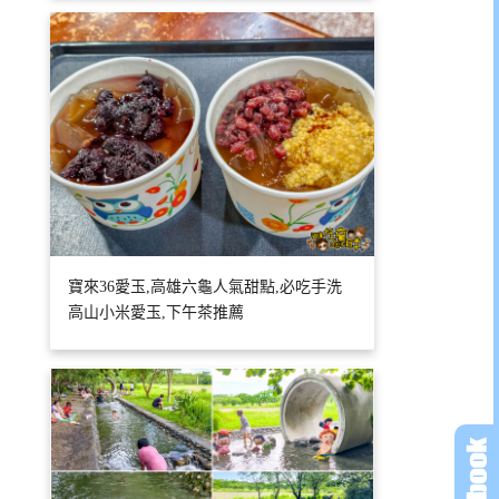
寶來36愛玉,高雄六龜人氣甜點,必吃手洗
高山小米愛玉,下午茶推薦