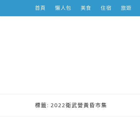
Skip
首頁
懶人包
美食
住宿
旅遊
to
content
跟著左豪吃
推薦美食、景點旅遊、親子旅遊、3C開箱
標籤:
2022衛武營黃昏市集