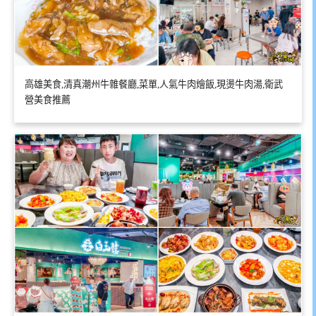
高雄美食,清真潮州牛雜餐廳,菜單,人氣牛肉燴飯,現燙牛肉湯,衛武
營美食推薦