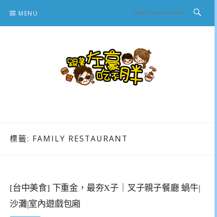
Skip
MENU
to
content
跟著左豪吃不胖
推薦美食、景點旅遊、親子旅遊、3C開箱
標籤:
FAMILY RESTAURANT
[台中美食] 下重金，最夯X子｜叉子親子餐廳 蝸牛|
沙灘|室內遊戲包廂