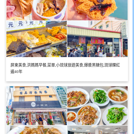
屏東美食,洪媽媽早餐,菜單,小琉球旅遊美食,爆漿黑糖包,琉球粿紅
遍40年