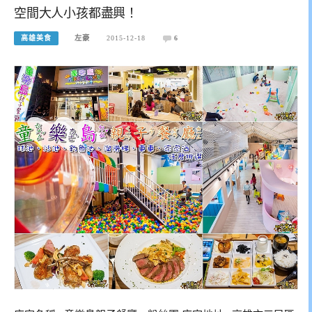
空間大人小孩都盡興！
高雄美食
左豪
2015-12-18
6