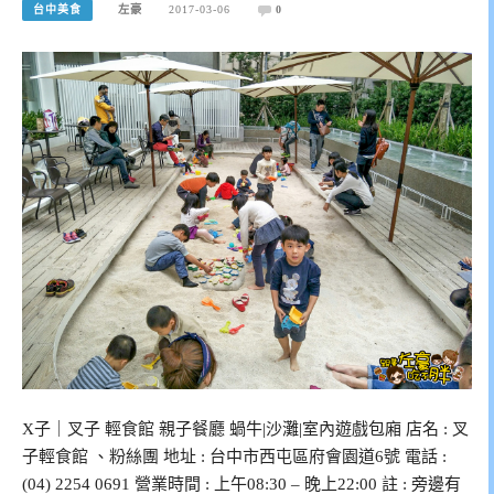
台中美食
左豪
2017-03-06
0
X子｜叉子 輕食館 親子餐廳 蝸牛|沙灘|室內遊戲包廂 店名 : 叉
子輕食館 、粉絲團 地址 : 台中市西屯區府會園道6號 電話 :
(04) 2254 0691 營業時間 : 上午08:30 – 晚上22:00 註 : 旁邊有