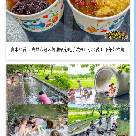
寶來36愛玉,高雄六龜人氣甜點,必吃手洗高山小米愛玉,下午茶推薦