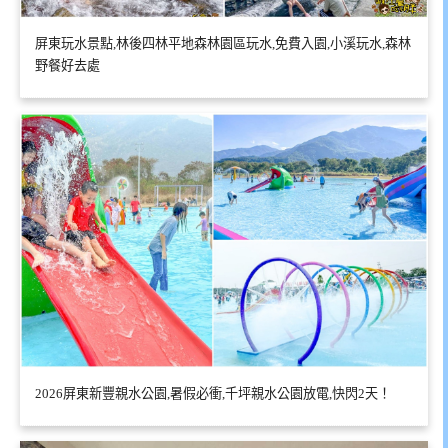
屏東玩水景點,林後四林平地森林園區玩水,免費入園,小溪玩水,森林
野餐好去處
2026屏東新豐親水公園,暑假必衝,千坪親水公園放電,快閃2天！