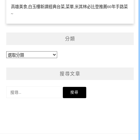
高雄美食,白玉樓新譯經典台菜,菜單,米其林必比登推薦60年手路菜
~
分類
分
類
搜尋文章
搜
尋
關
鍵
字: