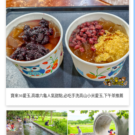
寶來36愛玉,高雄六龜人氣甜點,必吃手洗高山小米愛玉,下午茶推薦