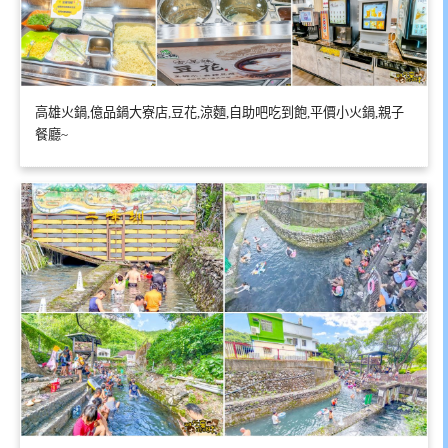
高雄火鍋,億品鍋大寮店,豆花,涼麵,自助吧吃到飽,平價小火鍋,親子
餐廳~