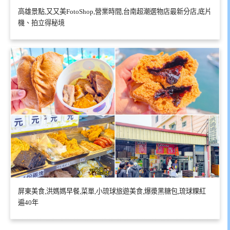
高雄景點,又又美FotoShop,營業時間,台南超潮選物店最新分店,底片
機、拍立得秘境
屏東美食,洪媽媽早餐,菜單,小琉球旅遊美食,爆漿黑糖包,琉球粿紅
遍40年