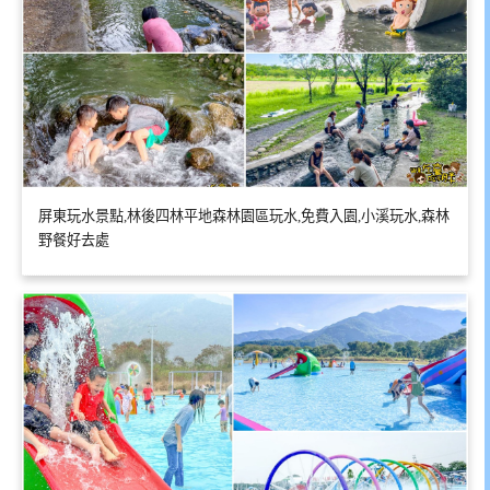
屏東玩水景點,林後四林平地森林園區玩水,免費入園,小溪玩水,森林
野餐好去處