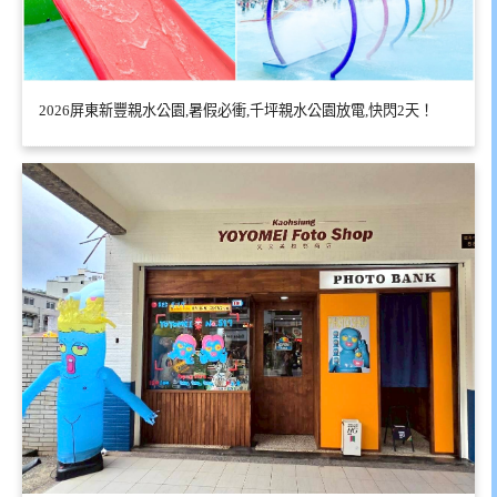
2026屏東新豐親水公園,暑假必衝,千坪親水公園放電,快閃2天！