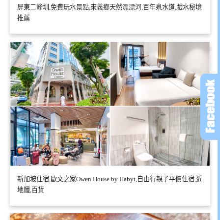
屏東二峰圳,免費玩水景點,來義鄉天然漂漂河,百年泉水道,戲水秘境
推薦
新加坡住宿,歐文之家Owen House by Habyt,自由行親子平價住宿,近
地鐵,百貨