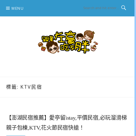
Skip
MENU
to
content
跟著左豪吃不胖
推薦美食、景點旅遊、親子旅遊、3C開箱
標籤:
KTV民宿
【澎湖民宿推薦】愛亭留istay,平價民宿,必玩溜滑梯
親子包棟,KTV,花火節民宿快搶！