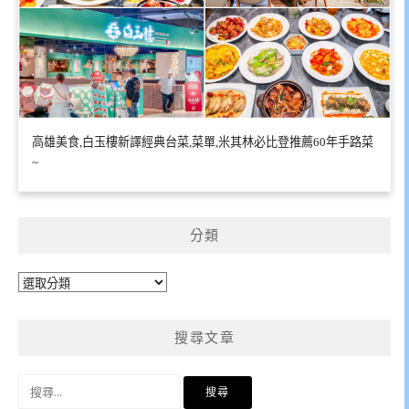
高雄美食,白玉樓新譯經典台菜,菜單,米其林必比登推薦60年手路菜
~
分類
分
類
搜尋文章
搜
尋