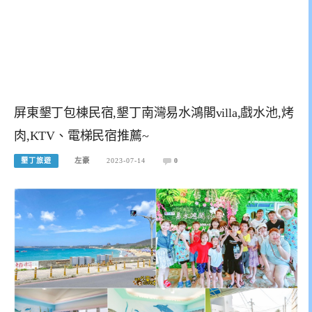
屏東墾丁包棟民宿,墾丁南灣易水鴻閣villa,戲水池,烤
肉,KTV、電梯民宿推薦~
墾丁旅遊
左豪
2023-07-14
0