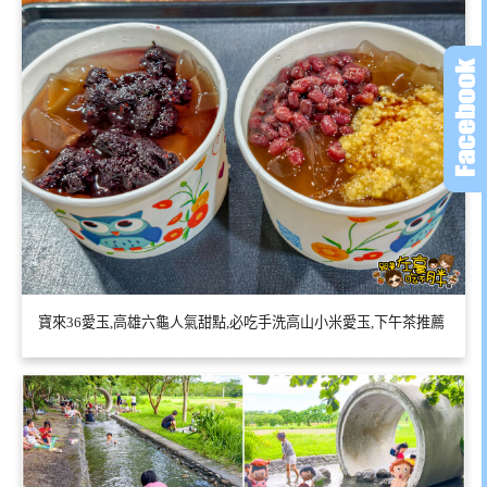
寶來36愛玉,高雄六龜人氣甜點,必吃手洗高山小米愛玉,下午茶推薦