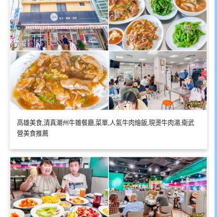
高雄美食,清真潮州牛雜餐廳,菜單,人氣牛肉燴飯,現燙牛肉湯,衛武
營美食推薦