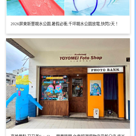
2026屏東新豐親水公園,暑假必衝,千坪親水公園放電,快閃2天！