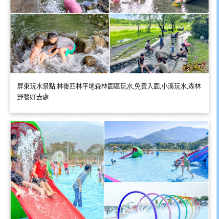
屏東玩水景點,林後四林平地森林園區玩水,免費入園,小溪玩水,森林
野餐好去處