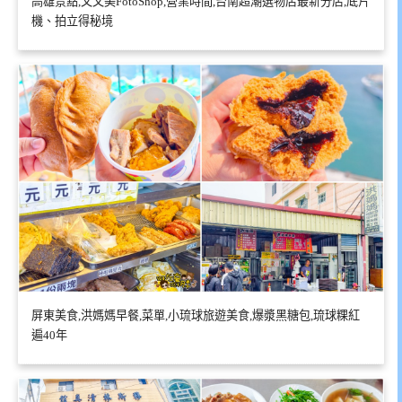
高雄景點,又又美FotoShop,營業時間,台南超潮選物店最新分店,底片
機、拍立得秘境
屏東美食,洪媽媽早餐,菜單,小琉球旅遊美食,爆漿黑糖包,琉球粿紅
遍40年