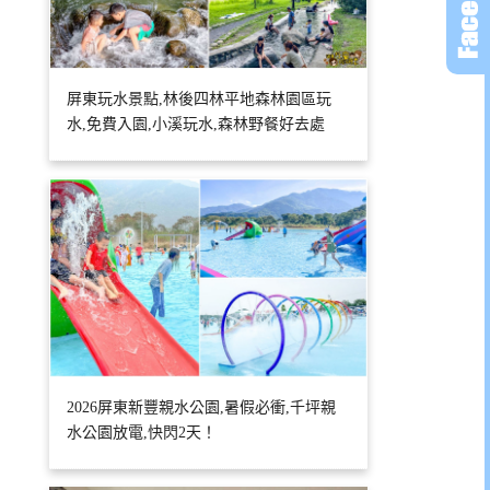
屏東玩水景點,林後四林平地森林園區玩
水,免費入園,小溪玩水,森林野餐好去處
2026屏東新豐親水公園,暑假必衝,千坪親
水公園放電,快閃2天！