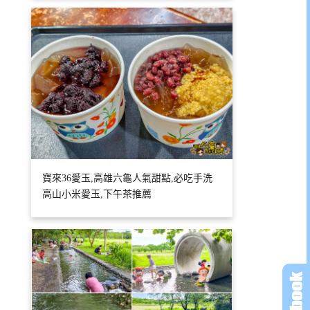
寶來36愛玉,高雄六龜人氣甜點,必吃手洗
高山小米愛玉,下午茶推薦