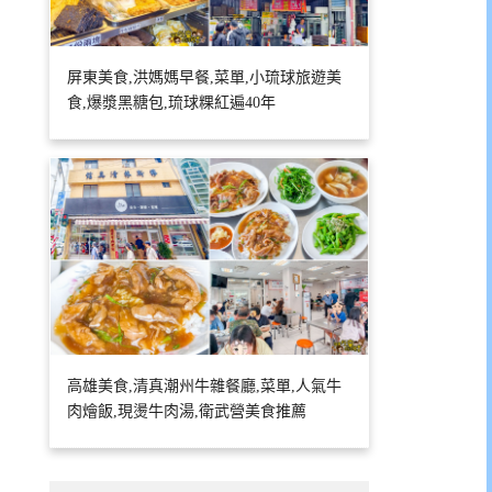
屏東美食,洪媽媽早餐,菜單,小琉球旅遊美
食,爆漿黑糖包,琉球粿紅遍40年
高雄美食,清真潮州牛雜餐廳,菜單,人氣牛
肉燴飯,現燙牛肉湯,衛武營美食推薦