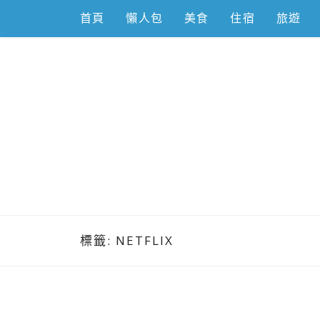
Skip
首頁
懶人包
美食
住宿
旅遊
to
content
跟著左豪吃
推薦美食、景點旅遊、親子旅遊、3C開箱
標籤:
NETFLIX