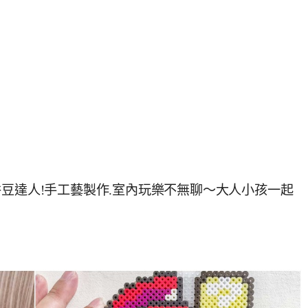
叫我拼豆達人!手工藝製作.室內玩樂不無聊～大人小孩一起