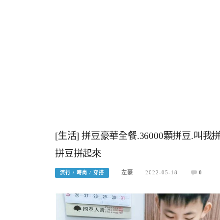
[生活] 拼豆豪華全餐.36000顆拼豆.
拼豆拼起來
左豪
2022-05-18
0
流行 / 時尚 / 穿搭