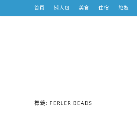
Skip
首頁
懶人包
美食
住宿
旅遊
to
content
跟著左豪吃
推薦美食、景點旅遊、親子旅遊、3C開箱
標籤:
PERLER BEADS