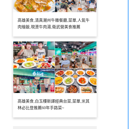
高雄美食,清真潮州牛雜餐廳,菜單,人氣牛
肉燴飯,現燙牛肉湯,衛武營美食推薦
高雄美食,白玉樓新譯經典台菜,菜單,米其
林必比登推薦60年手路菜~