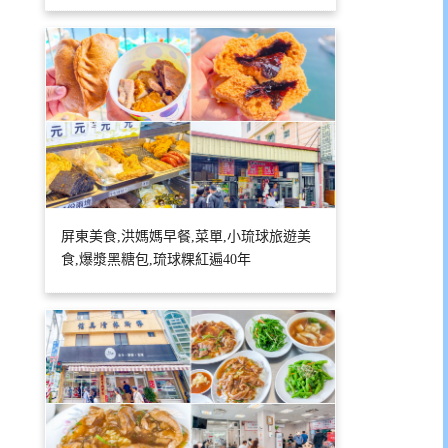
屏東美食,洪媽媽早餐,菜單,小琉球旅遊美
食,爆漿黑糖包,琉球粿紅遍40年